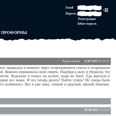
ЛАШЕНИЕ
Email
ЛЕДНЯЯ ИНСТАНЦИЯ
Пароль
Ы
ОРСКОЕ ПРАВО
Регистрация
 от ВАСЕНЬКИ
Забыт пароль
ЛЬНЫЕ ПРАВИЛА
 ПРОФОРМЫ
Хрень всякая
22.07.2011
21:24:13
вета, врывалась в комнату через потрескавшееся стекло и изорванную
й. Комната переживала свою смерть. Подойдя к окну я убедился, что
негом. Вздохнув я пошел на кухню, воды не было. Еда высохла и
еряли все знаки. И что теперь делать? Пойти гулять? Но улицы были
его особенного. Вот я уже лежу, тонкий и красный, мясной блинчик.
01.08.2011
12:13:17