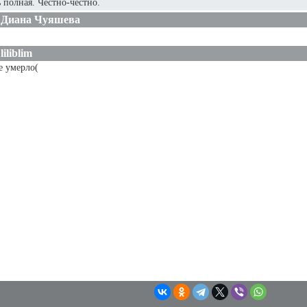
ь полная. Честно-честно.
Диана Чуяшева
liliblim
е умерло(