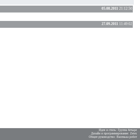
05.08.2011
21:12:50
27.09.2011
11:49:02
Идея и стиль: Группа 4етыре
Дизайн и программирование: Zetex
Общее руководство: Васенька робот