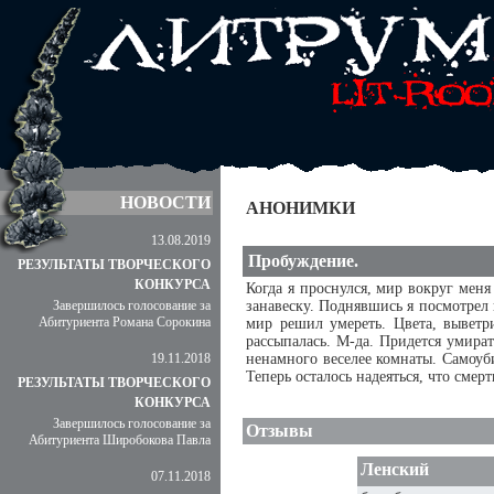
НОВОСТИ
АНОНИМКИ
13.08.2019
Пробуждение.
РЕЗУЛЬТАТЫ ТВОРЧЕСКОГО
КОНКУРСА
Когда я проснулся, мир вокруг меня
Завершилось голосование за
занавеску. Поднявшись я посмотрел 
Абитуриента Романа Сорокина
мир решил умереть. Цвета, выветр
рассыпалась. М-да. Придется умират
19.11.2018
ненамного веселее комнаты. Самоуби
Теперь осталось надеяться, что смер
РЕЗУЛЬТАТЫ ТВОРЧЕСКОГО
КОНКУРСА
Завершилось голосование за
Отзывы
Абитуриента Широбокова Павла
Ленский
07.11.2018