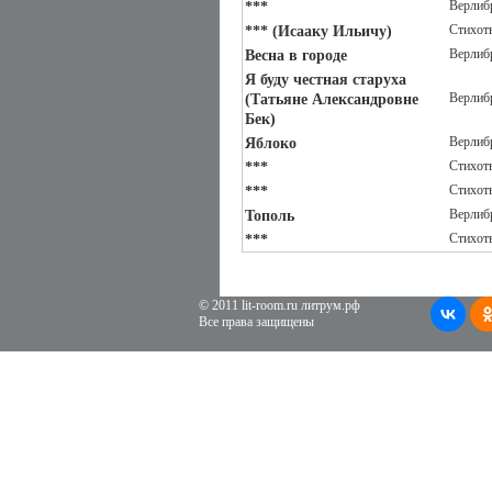
Верлиб
***
Стихот
*** (Исааку Ильичу)
Верлиб
Весна в городе
Я буду честная старуха
Верлиб
(Татьяне Александровне
Бек)
Верлиб
Яблоко
Стихот
***
Стихот
***
Верлиб
Тополь
Стихот
***
© 2011 lit-room.ru литрум.рф
Все права защищены