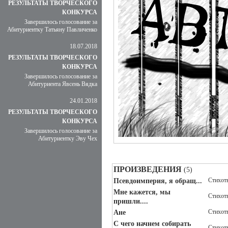
РЕЗУЛЬТАТЫ ТВОРЧЕСКОГО
КОНКУРСА
Завершилось голосование за
Абитуриентку Татьяну Павличенко
18.07.2018
РЕЗУЛЬТАТЫ ТВОРЧЕСКОГО
КОНКУРСА
Завершилось голосование за
Абитуриента Явсень Вядка
24.01.2018
РЕЗУЛЬТАТЫ ТВОРЧЕСКОГО
КОНКУРСА
Завершилось голосование за
Абитуриентку Эву Чех
ПРОИЗВЕДЕНИЯ
(5)
Стихот
Псевдоимперия, я обращ...
Мне кажется, мы
Стихот
пришли....
Стихот
Ане
С чего начнем собирать
Стихот