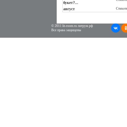
букет?...
Стихот
август
© 2011 lit-room.ru литрум.рф
Все права защищены