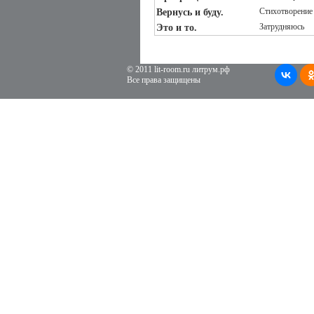
Стихотворение
Вернусь и буду.
Затрудняюсь
Это и то.
© 2011 lit-room.ru литрум.рф
Все права защищены