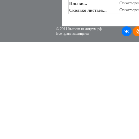
Стихотворе
Плыви...
Стихотворе
Сколько листьев...
© 2011 lit-room.ru литрум.рф
Все права защищены