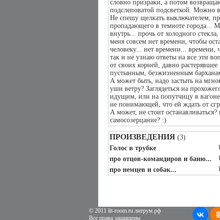
словно призраки, а потом возвращ
подслеповатой подсветкой. Можно в
Не спешу щелкать выключателем, пр
пропадающего в темноте города... М
внутрь... прочь от холодного стекла
меня совсем нет времени, чтобы оста
человеку... нет времени... времени, 
так и не узнаю ответы на все эти во
от своих корней, давно растерявшее 
пустынным, безжизненным барханам
А может быть, надо застыть на мгнов
уши ветру? Заглядеться на прохоже
идущим, или на попутчицу в вагоне 
не понимающей, что ей ждать от сгр
А может, не стоит останавливаться?
самосозерцание? :)
ПРОИЗВЕДЕНИЯ
(3)
Голос в трубке
про отцов-командиров и баню...
про немцев и собак...
© 2011 lit-room.ru литрум.рф
Все права защищены