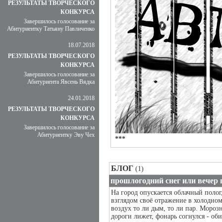
РЕЗУЛЬТАТЫ ТВОРЧЕСКОГО
КОНКУРСА
Завершилось голосование за
Абитуриентку Татьяну Павличенко
18.07.2018
РЕЗУЛЬТАТЫ ТВОРЧЕСКОГО
КОНКУРСА
Завершилось голосование за
Абитуриента Явсень Вядка
24.01.2018
РЕЗУЛЬТАТЫ ТВОРЧЕСКОГО
КОНКУРСА
Завершилось голосование за
Абитуриентку Эву Чех
***
БЛОГ
(1)
прошлогодний снег или вечер 
На город опускается облачный поло
взглядом своё отражение в холодном
воздух то ли дым, то ли пар. Мороз
дороги лижет, фонарь согнулся - об