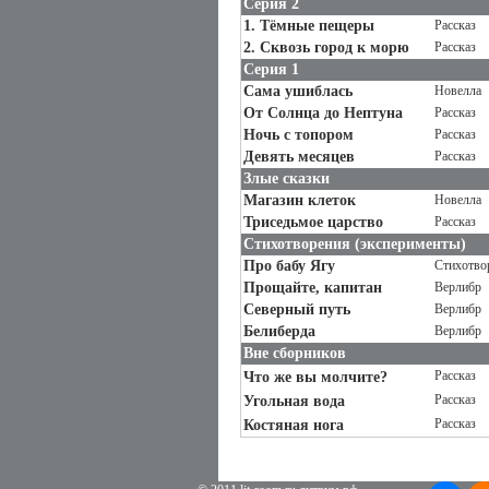
Серия 2
1. Тёмные пещеры
Рассказ
2. Сквозь город к морю
Рассказ
Серия 1
Сама ушиблась
Новелла
От Солнца до Нептуна
Рассказ
Ночь с топором
Рассказ
Девять месяцев
Рассказ
Злые сказки
Магазин клеток
Новелла
Триседьмое царство
Рассказ
Стихотворения (эксперименты)
Про бабу Ягу
Стихотво
Прощайте, капитан
Верлибр
Северный путь
Верлибр
Белиберда
Верлибр
Вне сборников
Рассказ
Что же вы молчите?
Рассказ
Угольная вода
Рассказ
Костяная нога