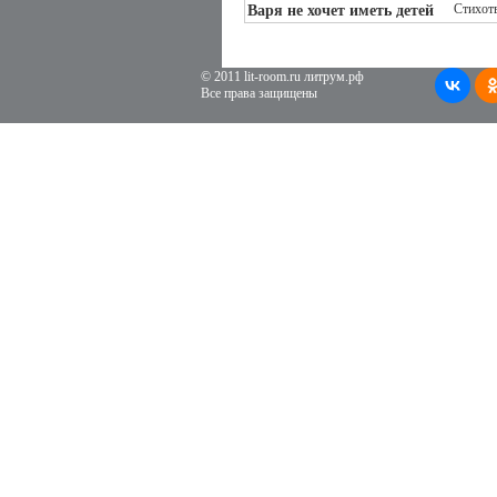
Стихот
Варя не хочет иметь детей
© 2011 lit-room.ru литрум.рф
Все права защищены