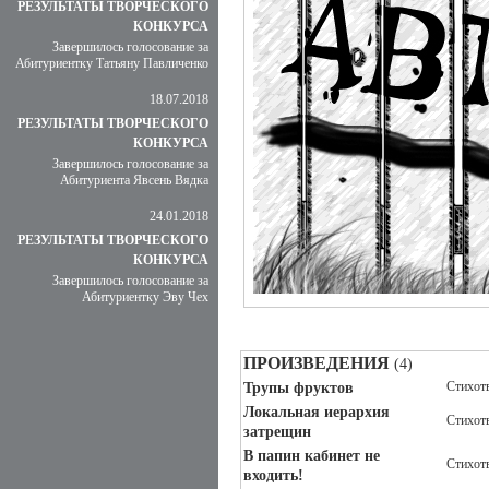
РЕЗУЛЬТАТЫ ТВОРЧЕСКОГО
КОНКУРСА
Завершилось голосование за
Абитуриентку Татьяну Павличенко
18.07.2018
РЕЗУЛЬТАТЫ ТВОРЧЕСКОГО
КОНКУРСА
Завершилось голосование за
Абитуриента Явсень Вядка
24.01.2018
РЕЗУЛЬТАТЫ ТВОРЧЕСКОГО
КОНКУРСА
Завершилось голосование за
Абитуриентку Эву Чех
ПРОИЗВЕДЕНИЯ
(4)
Стихот
Трупы фруктов
Локальная иерархия
Стихот
затрещин
В папин кабинет не
Стихот
входить!