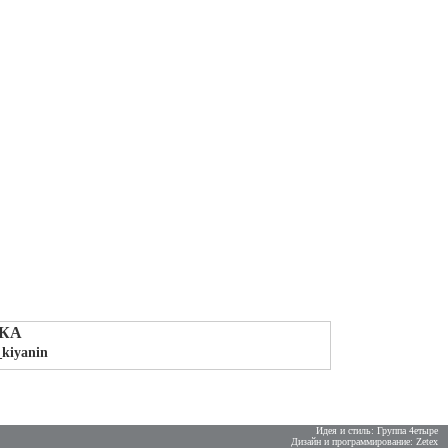
КА
_kiyanin
Идея и стиль: Группа 4етыре
Дизайн и программирование: Zetex