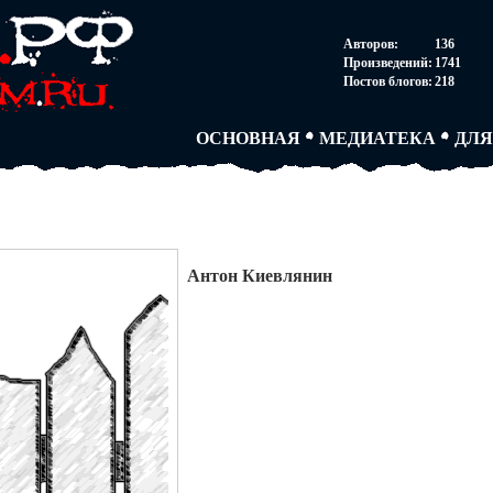
НОВОСТИ
АВТОРЫ
СОГ
Авторов:
136
ПАРТНЕРСТВО
БЛОГИ
ПОС
Произведений:
1741
ТВОРЧЕСКИЕ ГРУПП
АНОНИМКИ
АВТ
Постов блогов:
218
КНИЖНАЯ ЛАВКА
АБИТУРА
FAQ
СЛОВАРИ
ДУЭЛИ
ДУЭ
ОСНОВНАЯ
МЕДИАТЕКА
ДЛЯ
Антон Киевлянин