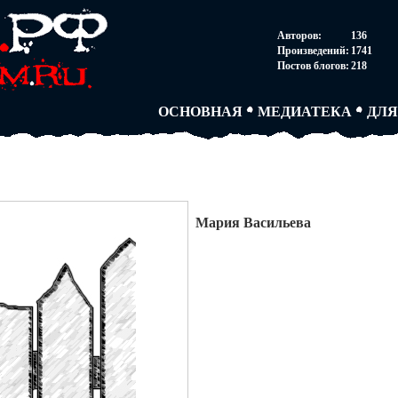
НОВОСТИ
АВТОРЫ
СОГ
Авторов:
136
ПАРТНЕРСТВО
БЛОГИ
ПОС
Произведений:
1741
ТВОРЧЕСКИЕ ГРУПП
АНОНИМКИ
АВТ
Постов блогов:
218
КНИЖНАЯ ЛАВКА
АБИТУРА
FAQ
СЛОВАРИ
ДУЭЛИ
ДУЭ
ОСНОВНАЯ
МЕДИАТЕКА
ДЛЯ
Мария Васильева