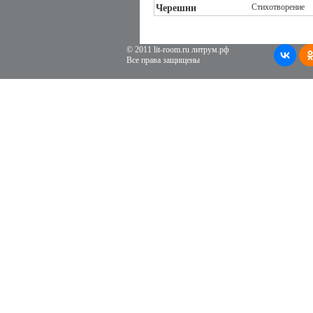
Стихотворение
Черешни
© 2011 lit-room.ru литрум.рф
Все права защищены