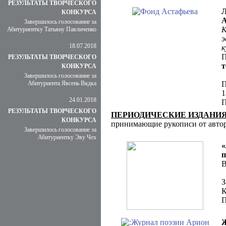
РЕЗУЛЬТАТЫ ТВОРЧЕСКОГО
Л
КОНКУРСА
А
Завершилось голосование за
К
Абитуриентку Татьяну Павличенко
э
18.07.2018
к
П
РЕЗУЛЬТАТЫ ТВОРЧЕСКОГО
т
КОНКУРСА
Завершилось голосование за
Абитуриента Явсень Вядка
П
1
24.01.2018
П
РЕЗУЛЬТАТЫ ТВОРЧЕСКОГО
ПЕРИОДИЧЕСКИЕ ИЗДАНИ
КОНКУРСА
принимающие рукописи от авто
Завершилось голосование за
Абитуриентку Эву Чех
«
п
В
З
К
П
Ж