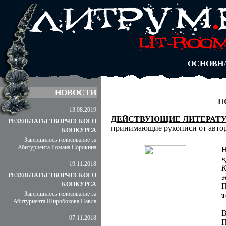
АВТОРЫ
БЛОГИ
АНОНИМ
АБИТУРА
ДУЭЛИ
ОСНОВН
НОВОСТИ
П
13.08.2019
ДЕЙСТВУЮЩИЕ ЛИТЕРАТ
РЕЗУЛЬТАТЫ ТВОРЧЕСКОГО
принимающие рукописи от авто
КОНКУРСА
Завершилось голосование за
Абитуриента Романа Сорокина
Н
«
19.11.2018
К
РЕЗУЛЬТАТЫ ТВОРЧЕСКОГО
э
КОНКУРСА
П
Завершилось голосование за
т
Абитуриента Широбокова Павла
В
07.11.2018
П