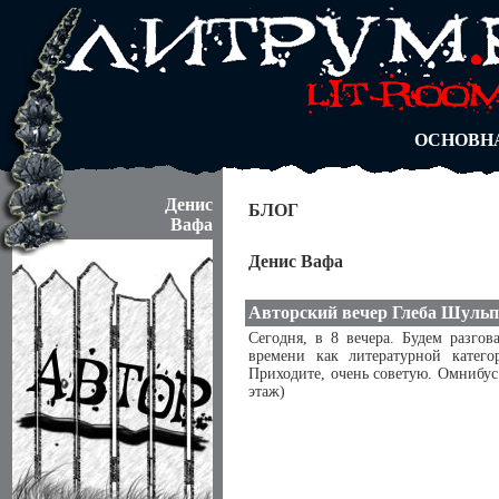
АВТОРЫ
БЛОГИ
АНОНИМ
АБИТУРА
ДУЭЛИ
ОСНОВН
Денис
БЛОГ
Вафа
Денис Вафа
Авторский вечер Глеба Шульп
Сегодня, в 8 вечера. Будем разго
времени как литературной катего
Приходите, очень советую. Омнибус
этаж)