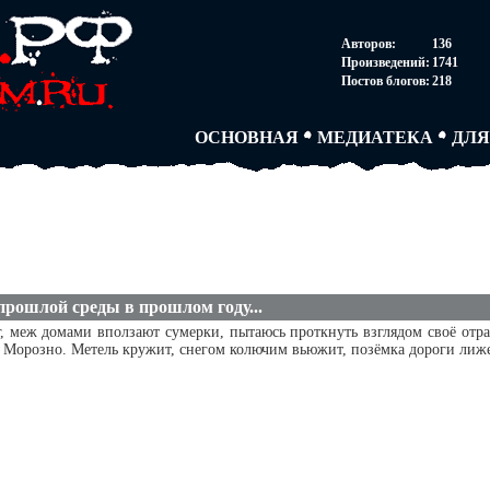
НОВОСТИ
АВТОРЫ
СОГ
Авторов:
136
ПАРТНЕРСТВО
БЛОГИ
ПОС
Произведений:
1741
ТВОРЧЕСКИЕ ГРУПП
АНОНИМКИ
АВТ
Постов блогов:
218
КНИЖНАЯ ЛАВКА
АБИТУРА
FAQ
СЛОВАРИ
ДУЭЛИ
ДУЭ
ОСНОВНАЯ
МЕДИАТЕКА
ДЛЯ
прошлой среды в прошлом году...
г, меж домами вползают сумерки, пытаюсь проткнуть взглядом своё отра
. Морозно. Метель кружит, снегом колючим вьюжит, позёмка дороги лижет