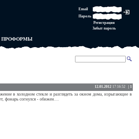
ЛАШЕНИЕ
Email
ЛЕДНЯЯ ИНСТАНЦИЯ
Пароль
Ы
ОРСКОЕ ПРАВО
Регистрация
 от ВАСЕНЬКИ
Забыт пароль
ЛЬНЫЕ ПРАВИЛА
 ПРОФОРМЫ
12.01.2012
17:16:52
| 1
жение в холодном стекле и разглядеть за окном дома, изрыгающие в
, фонарь согнулся - обижен....