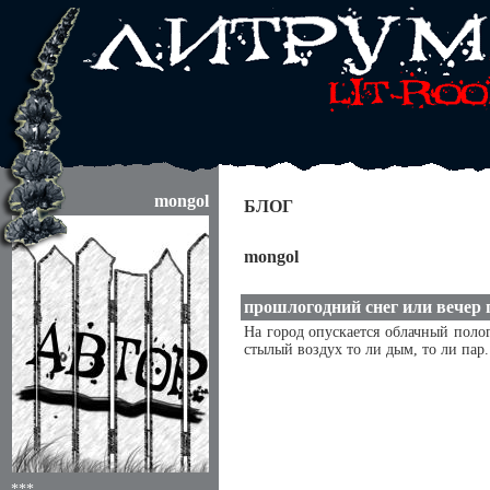
mongol
БЛОГ
mongol
прошлогодний снег или вечер 
На город опускается облачный поло
стылый воздух то ли дым, то ли пар
***