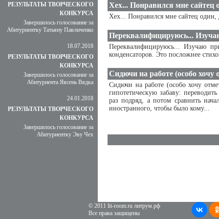
РЕЗУЛЬТАТЫ ТВОРЧЕСКОГО
Хех... Понравился мне сайтец о.
КОНКУРСА
Хех... Понравился мне сайтец один, д
Завершилось голосование за
Абитуриентку Татьяну Павличенко
Переквалифицируюсь... Изучаю
18.07.2018
Переквалифицируюсь... Изучаю п
конденсаторов. Это посложнее стихов
РЕЗУЛЬТАТЫ ТВОРЧЕСКОГО
КОНКУРСА
Сидючи на работе (особо хочу о.
Завершилось голосование за
Абитуриента Явсень Вядка
Сидючи на работе (особо хочу отме
гипотетическую забаву: переводить
24.01.2018
раз подряд, а потом сравнить нача
иностранного, чтобы было кому...
РЕЗУЛЬТАТЫ ТВОРЧЕСКОГО
КОНКУРСА
Завершилось голосование за
Абитуриентку Эву Чех
© 2011 lit-room.ru литрум.рф
Все права защищены