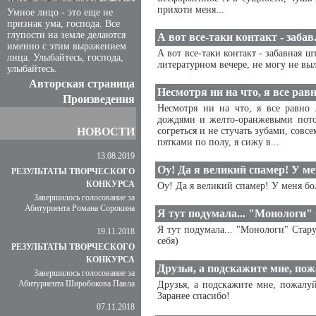
прихоти меня...
Умное лицо - это еще не
признак ума, господа. Все
глупости на земле делаются
А вот все-таки контакт - забав.
именно с этим выражением
А вот все-таки контакт - забавная ш
лица. Улыбайтесь, господа,
литературном вечере, не могу не вы
улыбайтесь.
Авторская страница
Несмотря ни на что, я все равн.
Произведения
Несмотря ни на что, я все равно 
дождями и желто-оранжевыми поток
НОВОСТИ
согреться и не стучать зубами, сов
пятками по полу, я сижу в...
13.08.2019
Оу! Да я великий спамер! У мен
РЕЗУЛЬТАТЫ ТВОРЧЕСКОГО
КОНКУРСА
Оу! Да я великий спамер! У меня бо
Завершилось голосование за
Абитуриента Романа Сорокина
Я тут подумала... "Монологи" 
Я тут подумала... "Монологи" Стар
19.11.2018
себя)
РЕЗУЛЬТАТЫ ТВОРЧЕСКОГО
КОНКУРСА
Друзья, а подскажите мне, пожа
Завершилось голосование за
Абитуриента Широбокова Павла
Друзья, а подскажите мне, пожалуй
Заранее спасибо!
07.11.2018