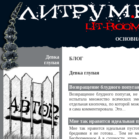
АВТОРЫ
БЛОГИ
АНОНИМ
АБИТУРА
ДУЭЛИ
ОСНОВН
Девка
БЛОГ
глупая
Девка глупая
Возвращение блудного попугая, 
Возвращение блудного попугая, не 
испытала множество всяческих эмо
отдельная кнопочка, по которой мо
я сама комментировала. Это...
Мне так нравится идеальная пу
Мне так нравится идеальная пусто
бреднями я не готова... Тем не ме
Бесформенное А в сущности, чушь к