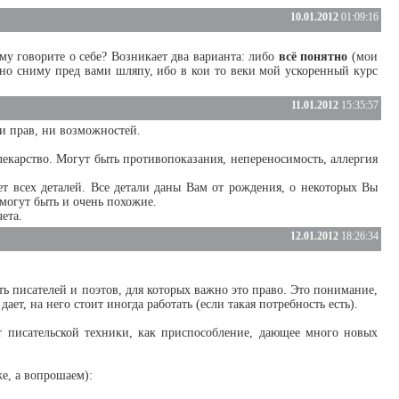
10.01.2012
01:09:16
му говорите о себе? Возникает два варианта: либо
всё понятно
(мои
есно сниму пред вами шляпу, ибо в кои то веки мой ускоренный курс
11.01.2012
15:35:57
 ни прав, ни возможностей.
лекарство. Могут быть противопоказания, непереносимость, аллергия
ет всех деталей. Все детали даны Вам от рождения, о некоторых Вы
 могут быть и очень похожие.
чета.
12.01.2012
18:26:34
ть писателей и поэтов, для которых важно это право. Это понимание,
ает, на него стоит иногда работать (если такая потребность есть).
нт писательской техники, как приспособление, дающее много новых
же, а вопрошаем):