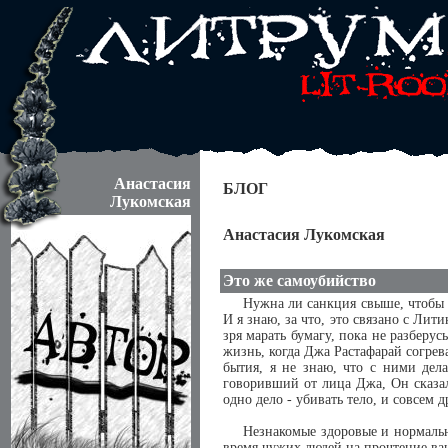
Анастасия
БЛОГ
Лукомская
Анастасия Лукомская
Это же самоубийство
Нужна ли санкция свыше, чтобы п
И я знаю, за что, это связано с Лит
зря марать бумагу, пока не разберу
жизнь, когда Джа Растафарай согрев
бытия, я не знаю, что с ними дел
говоривший от лица Джа, Он сказал 
одно дело - убивать тело, и совсем д
Незнакомые здоровые и нормальн
время чужих людей на прочтение ваш