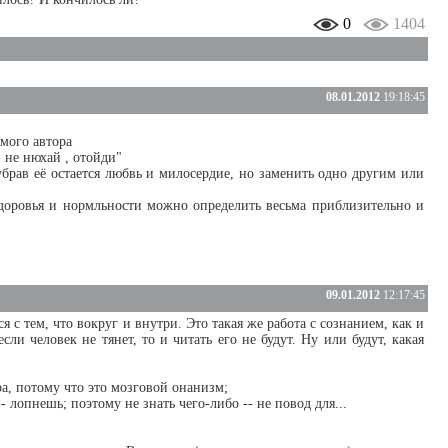
0
1404
08.01.2012
19:18:45
амого автора
- не нюхай , отойди"
 убрав её остается любвь и милосердие, но заменить одно другим или
доровья и нормльности можно определить весьма приблизительно и
09.01.2012
12:17:45
я с тем, что вокруг и внутри. Это такая же работа с сознанием, как и
сли человек не тянет, то и читать его не будут. Ну или будут, какая
ера, потому что это мозговой онанизм;
- лопнешь; поэтому не знать чего-либо -- не повод для...