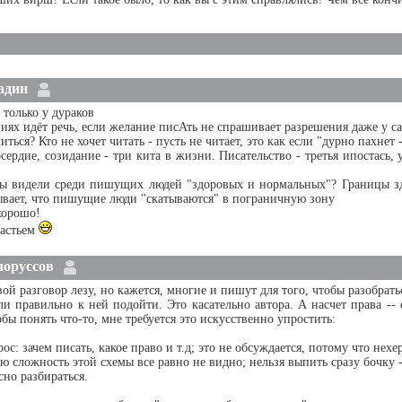
адин
 только у дураков
циях идёт речь, если желание писАть не спрашивает разрешения даже у с
иться? Кто не хочет читать - пусть не читает, это как если "дурно пахнет 
сердие, созидание - три кита в жизни. Писательство - третья ипостась,
 вы видели среди пишущих людей "здоровых и нормальных"? Границы з
ывает, что пишущие люди "скатываются" в пограничную зону
 хорошо!
частьем
лоруссов
вой разговор лезу, но кажется, многие и пишут для того, чтобы разобратьс
сли правильно к ней подойти. Это касательно автора. А насчет права -- е
бы понять что-то, мне требуется это искусственно упростить:
рос: зачем писать, какое право и т.д; это не обсуждается, потому что нех
сю сложность этой схемы все равно не видно; нельзя выпить сразу бочку -
сно разбираться.