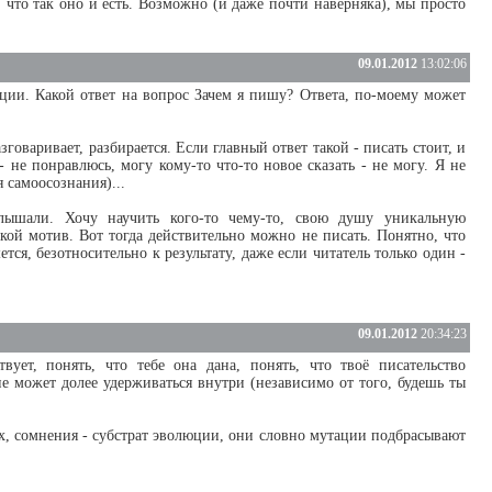
, что так оно и есть. Возможно (и даже почти наверняка), мы просто
09.01.2012
13:02:06
ации. Какой ответ на вопрос Зачем я пишу? Ответа, по-моему может
зговаривает, разбирается. Если главный ответ такой - писать стоит, и
- не понравлюсь, могу кому-то что-то новое сказать - не могу. Я не
я самоосознания)...
лышали. Хочу научить кого-то чему-то, свою душу уникальную
кой мотив. Вот тогда действительно можно не писать. Понятно, что
ся, безотносительно к результату, даже если читатель только один -
09.01.2012
20:34:23
ует, понять, что тебе она дана, понять, что твоё писательство
е может долее удерживаться внутри (независимо от того, будешь ты
ах, сомнения - субстрат эволюции, они словно мутации подбрасывают