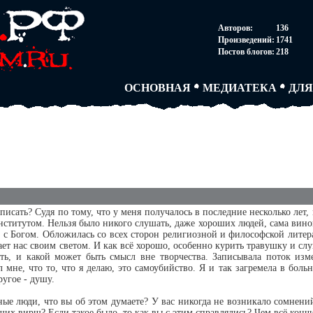
НОВОСТИ
АВТОРЫ
СОГ
Авторов:
136
ПАРТНЕРСТВО
БЛОГИ
ПОС
Произведений:
1741
ТВОРЧЕСКИЕ ГРУПП
АНОНИМКИ
АВТ
Постов блогов:
218
КНИЖНАЯ ЛАВКА
АБИТУРА
FAQ
СЛОВАРИ
ДУЭЛИ
ДУЭ
ОСНОВНАЯ
МЕДИАТЕКА
ДЛЯ
исать? Судя по тому, что у меня получалось в последние несколько лет, 
институтом. Нельзя было никого слушать, даже хороших людей, сама вино
сь с Богом. Обложилась со всех сторон религиозной и философской лите
ает нас своим светом. И как всё хорошо, особенно курить травушку и сл
ать, и какой может быть смысл вне творчества. Записывала поток изм
мне, что то, что я делаю, это самоубийство. Я и так загремела в боль
ругое - душу.
ые люди, что вы об этом думаете? У вас никогда не возникало сомнений
их вирш? Если такое было, то как вы с этим справлялись? Чем всё конч