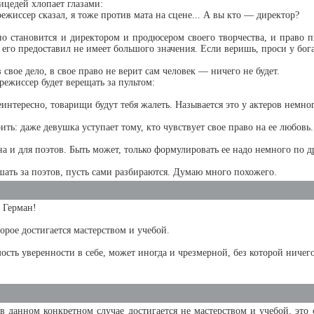
цедей хлопает глазами:
режиссер сказал, я тоже против мата на сцене... А вы кто — директор?
о становится и директором и продюсером своего творчества, и право 
 его предоставил не имеет большого значения. Если веришь, проси у бога
в свое дело, в свое право не верит сам человек — ничего не будет.
ежиссер будет верещать за пультом:
еинтересно, товарищи будут тебя жалеть. Называется это у актеров немно
ить: даже девушка уступает тому, кто чувствует свое право на ее любовь.
а и для поэтов. Быть может, только формулировать ее надо немного по д
ешать за поэтов, пусть сами разбираются. Думаю много похожего.
 Герман!
торое достигается мастерством и учебой.
ость уверенности в себе, может иногда и чрезмерной, без которой ничего
в данном конкретном случае достигается не мастерством и учебой, это