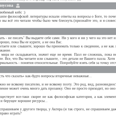
лоусова
любимый кейс :)
кипе философской литературы искали ответы на вопросы о Боге, то поче
о вы всё это читали чтобы было чем блеснуть (признайте это, и я слов
ть - не писать" Вы выдаете себе сами. Ни у кого и ни у чего на это нет
хорошо, пока Вы ее курите, а не она Вас.
читаете или слышите, хорошо бы принимать только к сведению, а не как 
ыкание.
 мира не складывается, значит еще не время. Пазл не сложишь, пока н
те. Все, что Вы читаете или слышите, - это детали не Вашего пазла. Хотя
рмальность - понятия относительные. Попробуйте взять себя за точку отс
сть что сказать» как-будто вопросы вторичные неважные...
жно не всякому писателю, и не всякому поэту. Это род, вид, разновиднос
ление может очень много дать прозаику. Оно не просто приходит, но оно д
ществует все-таки скорее не как философская категория, а как элеме
 и берущее хорошие ресурсы...
спрашиваем у другого творца, у Актера (и так строго, не спрашиваем да
 право играть?