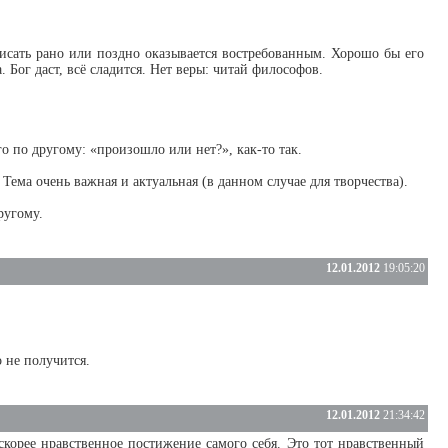
писать рано или поздно оказывается востребованным. Хорошо бы его
. Бог даст, всё сладится. Нет веры: читай философов.
го по другому: «произошло или нет?», как-то так.
 Тема очень важная и актуальная (в данном случае для творчества).
ругому.
12.01.2012
19:05:20
 не получится.
12.01.2012
21:34:42
 скорее нравственное постижение самого себя. Это тот нравственный