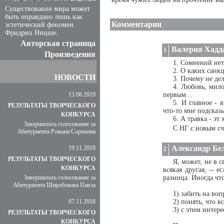
Существование мира может
быть оправдано лишь как
Комментарии
эстетический феномен.
Фридрих Ницше.
Авторская страница
Валерия Хадд
1
Произведения
1. Сомнений нет
2. О каких санк
НОВОСТИ
3. Почему не дел
4. Любовь, мило
13.08.2019
первым...
5. И главное -
РЕЗУЛЬТАТЫ ТВОРЧЕСКОГО
что-то мне подсказ
КОНКУРСА
6. А травка - эт
Завершилось голосование за
С НГ с новым с
Абитуриента Романа Сорокина
Александр Бе
19.11.2018
2
РЕЗУЛЬТАТЫ ТВОРЧЕСКОГО
Я, может, не в с
КОНКУРСА
всякая другая, -- е
Завершилось голосование за
разница. Иногда что
Абитуриента Широбокова Павла
1) забить на воп
07.11.2018
2) понять, что в
3) с этим интере
РЕЗУЛЬТАТЫ ТВОРЧЕСКОГО
КОНКУРСА