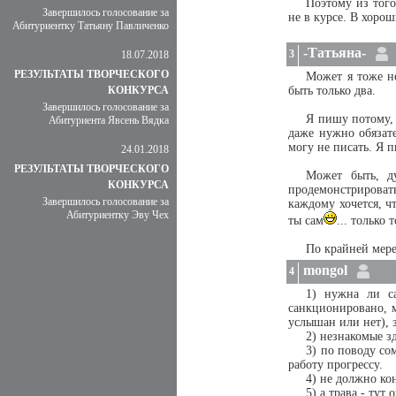
Поэтому из того
Завершилось голосование за
не в курсе. В хорош
Абитуриентку Татьяну Павличенко
-Татьяна-
3
18.07.2018
РЕЗУЛЬТАТЫ ТВОРЧЕСКОГО
Может я тоже не
КОНКУРСА
быть только два.
Завершилось голосование за
Я пишу потому, ч
Абитуриента Явсень Вядка
даже нужно обязате
могу не писать. Я п
24.01.2018
РЕЗУЛЬТАТЫ ТВОРЧЕСКОГО
Может быть, д
КОНКУРСА
продемонстрировать
Завершилось голосование за
каждому хочется, ч
Абитуриентку Эву Чех
ты сам
... только
По крайней мере
mongol
4
1) нужна ли са
санкционировано, м
услышан или нет), 
2) незнакомые з
3) по поводу со
работу прогрессу.
4) не должно кон
5) а трава - тут