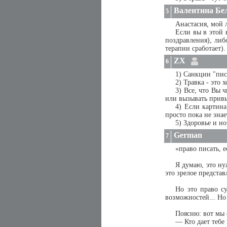
Валентина Бе
5
Анастасия, мой 
Если вы в этой 
поздравления), либ
терапии сработает).
ZX
6
1) Санкции "писа
2) Травка - это 
3) Все, что Вы 
или вызывать прив
4) Если картина
просто пока не знае
5) Здоровье и но
German
7
«право писать, е
Я думаю, это ну
это зрелое представ
Но это право су
возможностей... Но
Поясню: вот мы 
— Кто дает тебе