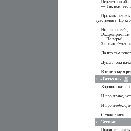
Перепуганный ли
— Так вон, это 
Прозаик невольн
чувствовать. Но кто
Но пока в себя, 
Эксцентричный р
— Не верю!
Зрителю будет н
Да что там говор
Думаю, она важн
Вот не хочу я р
-Татьяна-
8
Хорошо сказали,
И про право, ко
И про необходим
С уважением.
German
9
Право говорить 