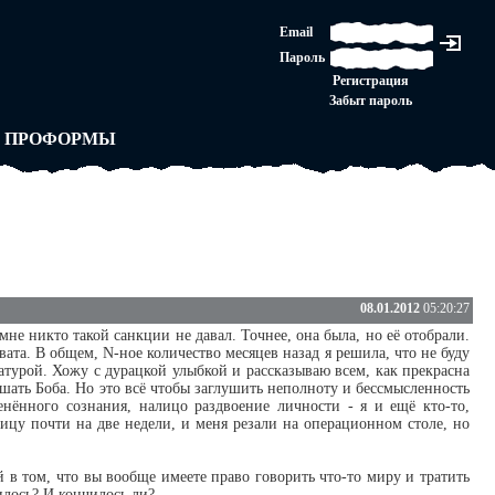
ЛАШЕНИЕ
Email
ЛЕДНЯЯ ИНСТАНЦИЯ
Пароль
Ы
ОРСКОЕ ПРАВО
Регистрация
 от ВАСЕНЬКИ
Забыт пароль
ЛЬНЫЕ ПРАВИЛА
 ПРОФОРМЫ
08.01.2012
05:20:27
мне никто такой санкции не давал. Точнее, она была, но её отобрали.
вата. В общем, N-ное количество месяцев назад я решила, что не буду
ратурой. Хожу с дурацкой улыбкой и рассказываю всем, как прекрасна
ушать Боба. Но это всё чтобы заглушить неполноту и бессмысленность
енённого сознания, налицо раздвоение личности - я и ещё кто-то,
ницу почти на две недели, и меня резали на операционном столе, но
 в том, что вы вообще имеете право говорить что-то миру и тратить
илось? И кончилось ли?