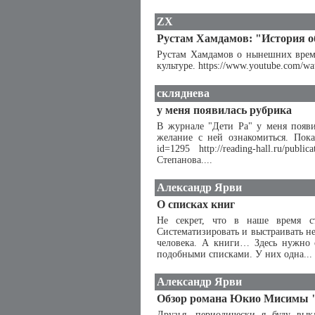
ZX
Рустам Хамдамов: "История о
Рустам Хамдамов о нынешних време
культуре. https://www.youtube.com/
скляднева
у меня появилась рубрика
В журнале "Дети Ра" у меня появил
желание с ней ознакомиться. Пока ч
id=1295 http://reading-hall.ru/pu
Степанова....
Александр Ярви
О списках книг
Не секрет, что в наше время ст
Систематизировать и выстраивать не
человека. А книги… Здесь нужно о
подобными списками. У них одна...
Александр Ярви
Обзор романа Юкио Мисимы "
Друзья, периодически я буду вык