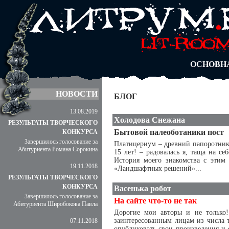
АВТОРЫ
БЛОГИ
АНОНИМ
АБИТУРА
ДУЭЛИ
ОСНОВН
НОВОСТИ
БЛОГ
13.08.2019
Холодова Снежана
РЕЗУЛЬТАТЫ ТВОРЧЕСКОГО
Бытовой палеоботаники пост
КОНКУРСА
Завершилось голосование за
Платицериум – древний папоротник 
Абитуриента Романа Сорокина
15 лет! – радовалась я, таща на с
История моего знакомства с этим 
19.11.2018
«Ландшафтных решений»...
РЕЗУЛЬТАТЫ ТВОРЧЕСКОГО
КОНКУРСА
Васенька робот
Завершилось голосование за
На сайте что-то не так
Абитуриента Широбокова Павла
Дорогие мои авторы и не только!
заинтересованным лицам из числа т
07.11.2018
опубликовать свои произведения и 