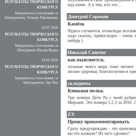
РЕЗУЛЬТАТЫ ТВОРЧЕСКОГО
над ними. А к тем, кто это...
КОНКУРСА
Завершилось голосование за
Дмитрий Сорокин
Абитуриентку Татьяну Павличенко
Камбэк
18.07.2018
Чудеса случаются, атлантиды всплыв
РЕЗУЛЬТАТЫ ТВОРЧЕСКОГО
надо сказать, превосходно - очень
КОНКУРСА
нибудь )
Завершилось голосование за
Абитуриента Явсень Вядка
Николай Синехог
как выясняется,
24.01.2018
сильные моего мира тоже читают 
РЕЗУЛЬТАТЫ ТВОРЧЕСКОГО
желаю здоровья, благополучия и при
КОНКУРСА
Завершилось голосование за
Абитуриентку Эву Чех
скляднева
Книжная полка.
Три номера Дети Ра с моей рубрик
Мирзаев. Это номера 1,2,3 за 2016. Лю
ZX
Прошу прокомментировать
Сразу предупреждаю - это произве
вы это назвали? Из чего сделано?