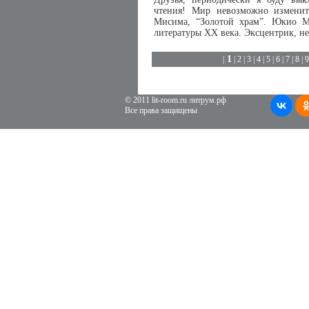
чтения! Мир невозможно изменит
Мисима, “Золотой храм”. Юкио М
литературы XX века. Эксцентрик, не
1
|
|
2
|
3
|
4
|
5
|
6
|
7
|
8
|
9
© 2011 lit-room.ru литрум.рф
Все права защищены