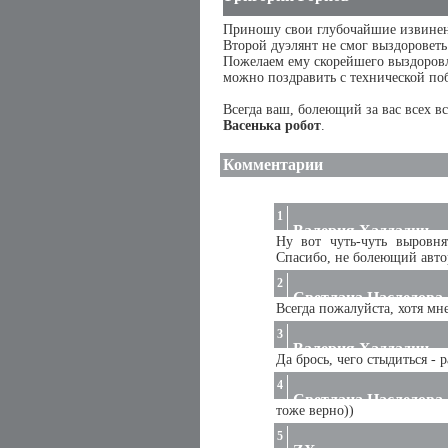
Приношу свои глубочайшие извинен
Второй дуэлянт не смог выздороветь 
Пожелаем ему скорейшего выздоровл
можно поздравить с технической по
Всегда ваш, болеющий за вас всех в
Васенька робот
.
Комментарии
1
Валерия Хаддадин
Ну вот чуть-чуть выровня
Спасибо, не болеющий автор
2
Светлана Наследова
Всегда пожалуйста, хотя мне,
3
Валерия Хаддадин
Да брось, чего стыдиться - р
4
Светлана Наследова
тоже верно))
5