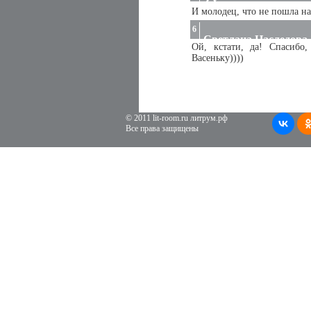
ZX
И молодец, что не пошла на
6
Светлана Наследова
Ой, кстати, да! Спасибо
Васеньку))))
© 2011 lit-room.ru литрум.рф
Все права защищены