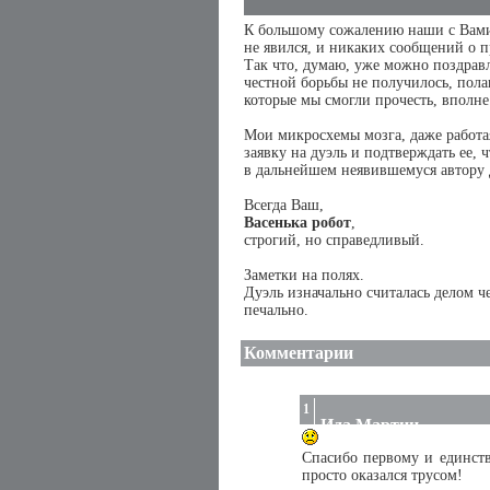
К большому сожалению наши с Вами 
не явился, и никаких сообщений о 
Так что, думаю, уже можно поздравл
честной борьбы не получилось, полаг
которые мы смогли прочесть, вполн
Мои микросхемы мозга, даже работая
заявку на дуэль и подтверждать ее,
в дальнейшем неявившемуся автору 
Всегда Ваш,
Васенька робот
,
строгий, но справедливый.
Заметки на полях.
Дуэль изначально считалась делом че
печально.
Комментарии
1
Ида Мартин
Спасибо первому и единств
просто оказался трусом!