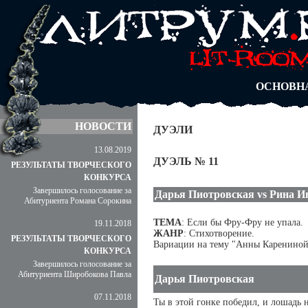
АВТОРЫ
БЛОГИ
АНОНИМ
АБИТУРА
ДУЭЛИ
ОСНОВН
НОВОСТИ
ДУЭЛИ
13.08.2019
ДУЭЛЬ № 11
РЕЗУЛЬТАТЫ ТВОРЧЕСКОГО
КОНКУРСА
Завершилось голосование за
Дарья Пиотровская vs Рина И
Абитуриента Романа Сорокина
ТЕМА
: Если бы Фру-Фру не упала.
19.11.2018
ЖАНР
: Стихотворение.
РЕЗУЛЬТАТЫ ТВОРЧЕСКОГО
Вариации на тему "Анны Карениной
КОНКУРСА
Завершилось голосование за
Абитуриента Широбокова Павла
Дарья Пиотровская
07.11.2018
Ты в этой гонке победил, и лошадь н