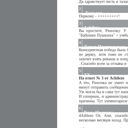
Да здравствует честь и тала
2
-Татьяна-
Первому - +++++++++!
3
Achilezo
Вы простите, Риночку. У 
"Бабушки Пушкина" + учёба.
4
Дарья Пиотровская
Конкурентная победа была 
не держу, хотя тоже не с
захочет взять реванш и попр
..Спасибо всем за отзывы и
5
ZX
На ответ № 3 от Achilezo
А что, Риночка не умеет п
минут отправить сообщение,
Уж могла бы и сама тут напи
И соперник, и администрац
причины. Тут элементарное
6
Рина Иванова
4A4ilezo Ох. Ачи, спасиб
несколько месяцев назад. П