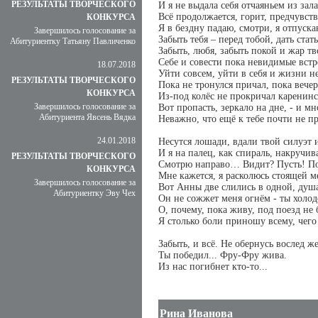
РЕЗУЛЬТАТЫ ТВОРЧЕСКОГО
И я не выдала себя отчаяньем из зала.
Всё продолжается, горит, предчувст
КОНКУРСА
Я в бездну падаю, смотри, я отпуск
Завершилось голосование за
Забыть тебя – перед тобой, дать стат
Абитуриентку Татьяну Павличенко
Забыть, любя, забыть покой и жар тв
Себе и совести пока невидимые вст
18.07.2018
Уйти совсем, уйти в себя и жизни не
РЕЗУЛЬТАТЫ ТВОРЧЕСКОГО
Пока не тронулся причал, пока вече
КОНКУРСА
Из-под колёс не прокричал каренин
Завершилось голосование за
Вот пропасть, зеркало на дне, - и мн
Абитуриента Явсень Вядка
Неважно, что ещё к тебе почти не пр
24.01.2018
Несутся лошади, вдали твой силуэт и
И я на палец, как спираль, накручив
РЕЗУЛЬТАТЫ ТВОРЧЕСКОГО
Смотрю направо… Видит? Пусть! П
КОНКУРСА
Мне кажется, я расколюсь стоящей
Завершилось голосование за
Вот Анны две слились в одной, душа
Абитуриентку Эву Чех
Он не сожжет меня огнём - ты холо
О, почему, пока живу, под поезд не 
Я столько боли приношу всему, чег
Забыть, и всё. Не обернусь вослед ж
Ты победил... Фру-Фру жива.
Из нас погибнет кто-то...
Рина Иванова