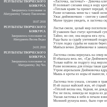
«Ласточка, ласточка!» - Девочка кли
РЕЗУЛЬТАТЫ ТВОРЧЕСКОГО
И поливает слезами вход в нору кро
КОНКУРСА
«Теплым краям ты привет передай, б
Завершилось голосование за
Разве оставишь меня ты с такой не
Абитуриентку Татьяну Павличенко
Ужас дюймовочкин – снегом у сам
Малое трудно увидеть, и ласточка ск
18.07.2018
РЕЗУЛЬТАТЫ ТВОРЧЕСКОГО
Листья смели, целый мир поглотили 
КОНКУРСА
И узаконен был статус кротовьей су
Тайно, во сне, она видела юга луга,
Завершилось голосование за
Абитуриента Явсень Вядка
Рада была за судьбу улетевшей подру
Утлую лодку судьбы не нашли берега
Маяться вечно Дюймовочке в замкну
24.01.2018
РЕЗУЛЬТАТЫ ТВОРЧЕСКОГО
Ласточка снова вернулась на север в
КОНКУРСА
И обыскала весь лес, «Где Дюймово
Завершилось голосование за
Только найти ли подругу под мерзл
Абитуриентку Эву Чех
Разве возможна для птицы такая уда
Утром апрельским Дюймовочка вдру
Мышь и кроты из норы её вынесли,
Ласточка тело узнала, слезами в трав
И ей сказал майский жук, её старый
«Тёплой весны она, бедная, не дожда
Рос не пила, никогда не ходила из 
Ушлая ласточка в небо в печали взви
Молнией рухнула вниз, было горе о