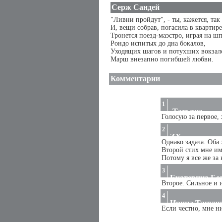
Серж Сандей
"Ливни пройдут", - ты, кажется, так 
И, вещи собрав, погасила в квартире
Тронется поезд-маэстро, играя на ш
Рондо испитых до дна бокалов,
Уходящих шагов и потухших вокзал
Марш внезапно погибшей любви.
Комментарии
1
-Татьяна-
Голосую за первое,
2
ZX
Однако задача. Оба
Второй стих мне им
Потому я все же за 
3
Екатерина Бо
Второе. Сильное и 
4
Ирина Тануни
Если честно, мне н