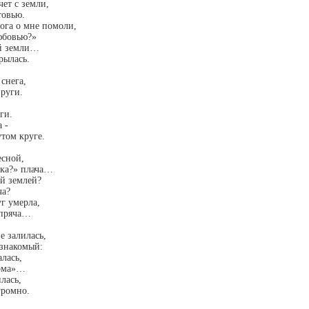
чет с земли,
товью.
ога о мне помоли,
любовью?»
ой земли…
рылась.
снега,
пруги.
ги.
 -
том круге.
есной,
чка?» плача…
ой землей?
ча?
г умерла,
 пряча…
е залилась,
 знакомый:
лась,
дома»…
лась,
громно.