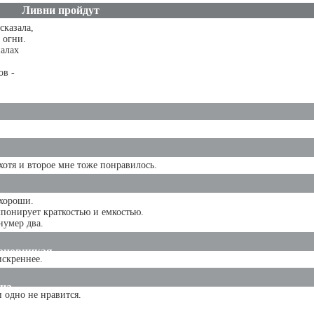
Ливни пройдут
сказала,
 огни.
палах
ов -
 хотя и второе мне тоже понравилось.
 хороши.
понирует краткостью и емкостью.
нумер два.
рновицкая
искреннее.
на
и одно не нравится.