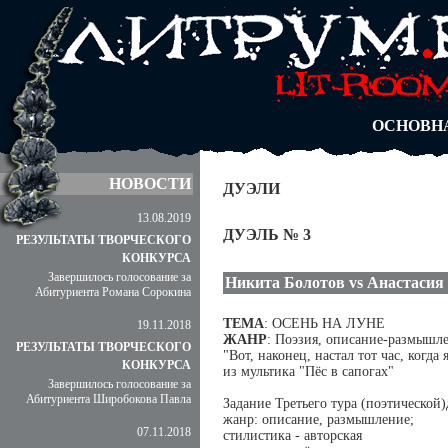
АВТОРЫ
БЛОГИ
АНОНИМ
АБИТУРА
ДУЭЛИ
ОСНОВН
НОВОСТИ
ДУЭЛИ
13.08.2019
ДУЭЛЬ № 3
РЕЗУЛЬТАТЫ ТВОРЧЕСКОГО
КОНКУРСА
Завершилось голосование за
Никита Болотов vs Анастасия
Абитуриента Романа Сорокина
ТЕМА
: ОСЕНЬ НА ЛУНЕ
19.11.2018
ЖАНР
: Поэзия, описание-размышл
РЕЗУЛЬТАТЫ ТВОРЧЕСКОГО
"Вот, наконец, настал тот час, когда 
КОНКУРСА
из мультика "Пёс в сапогах"
Завершилось голосование за
Абитуриента Широбокова Павла
Задание Третьего тура (поэтическ
жанр: описание, размышление;
07.11.2018
стилистика - авторская