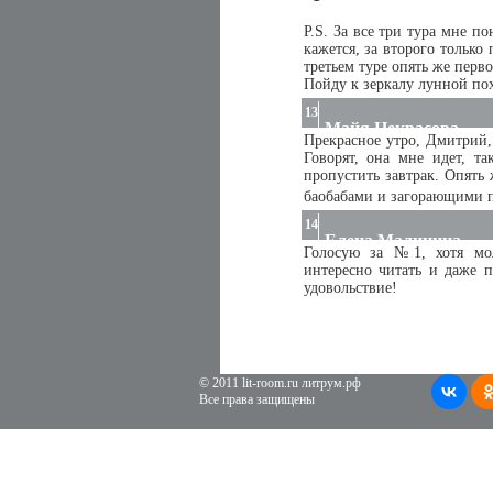
P.S. За все три тура мне п
кажется, за второго только
третьем туре опять же перво
Пойду к зеркалу лунной пох
13
Майя Некрасова
Прекрасное утро, Дмитрий, 
Говорят, она мне идет, та
пропустить завтрак. Опять
баобабами и загорающими 
14
Елена Малинина
Голосую за №1, хотя мол
интересно читать и даже п
удовольствие!
© 2011 lit-room.ru литрум.рф
Все права защищены