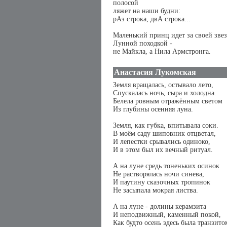
полосой
ляжет на наши будни:
рАз строка, двА строка...
Маленький принц идет за своей зве
Лунной походкой -
не Майкла, а Нила Армстронга.
Анастасия Лукомская
Земля вращалась, остывало лето,
Спускалась ночь, сыра и холодна.
Белела ровным отражённым светом
Из глубины осенняя луна.
Земля, как губка, впитывала соки.
В моём саду шиповник отцветал,
И лепестки срывались одиноко,
И в этом был их вечный ритуал.
А на луне средь тоненьких осинок
Не растворялась ночи синева,
И паутину сказочных тропинок
Не засыпала мокрая листва.
А на луне - долины керамзита
И неподвижный, каменный покой,
Как будто осень здесь была транзито