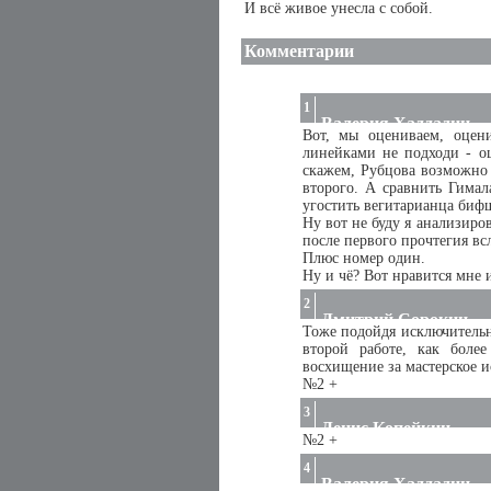
И всё живое унесла с собой.
Комментарии
1
Валерия Хаддадин
Вот, мы оцениваем, оцен
линейками не подходи - оц
скажем, Рубцова возможно 
второго. А сравнить Гимал
угостить вегитарианца бифш
Ну вот не буду я анализиро
после первого прочтегия вс
Плюс номер один.
Ну и чё? Вот нравится мне и
2
Дмитрий Сорокин
Тоже подойдя исключительн
второй работе, как боле
восхищение за мастерское 
№2 +
3
Денис Копейкин
№2 +
4
Валерия Хаддадин