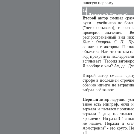
плюсую первому
12
Дмитрий Ленский
Второй
автор смешал сразу
руки... учебников по бота
("лето остывало), и осен
проверил значение. "
К
распространённый вид
иск
Лит.: Онацкий С. П., Пр
согласен с автором. Я то
объектов. Или что-то там 
год прекратить исследовани
всплывает "Теория заговоро
Я вообще о чём? Ах, да! Ду
Второй автор смешал сразу 
строфе в последней строчке
обычно ничего не затрагив
забрал всё живое.
Первый
автор нарушил усло
такое есть эпиграф, если 
зеркала и пытался произнес
зеркала 2 дня, но только
красавчик. Но раза 3-4 я п
не нашёл. Поржал и стал
Армстронга" - это круто. Не 
+1