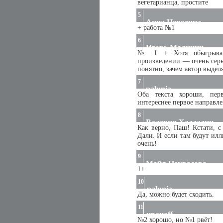
вегетарианца, простите
5
Анна Неведина
+ работа №1
6
Игорь Малинин
№ 1 + Хотя обыгрывани
произведении — очень серь
понятно, зачем автор выдел
7
palunia
Оба текста хороши, пер
интереснее первое направле
8
Валерия Хаддадин
Как верно, Паш! Кстати, с
Дали. И если там будут илл
очень!
9
Майя Некрасова
1+
10
palunia
Да, можно будет сходить.
11
иванoff
№2 хорошо, но №1 рвёт!