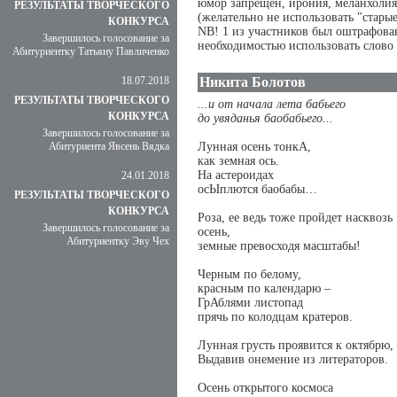
юмор запрещён, ирония, меланхолия
РЕЗУЛЬТАТЫ ТВОРЧЕСКОГО
(желательно не использовать "стары
КОНКУРСА
NB! 1 из участников был оштрафова
Завершилось голосование за
необходимостью использовать слово 
Абитуриентку Татьяну Павличенко
18.07.2018
Никита Болотов
РЕЗУЛЬТАТЫ ТВОРЧЕСКОГО
...и от начала лета бабьего
КОНКУРСА
до увяданья баобабьего...
Завершилось голосование за
Абитуриента Явсень Вядка
Лунная осень тонкА,
как земная ось.
На астероидах
24.01.2018
осЫплются баобабы…
РЕЗУЛЬТАТЫ ТВОРЧЕСКОГО
КОНКУРСА
Роза, ее ведь тоже пройдет насквозь
Завершилось голосование за
осень,
Абитуриентку Эву Чех
земные превосходя масштабы!
Черным по белому,
красным по календарю –
ГрАблями листопад
прячь по колодцам кратеров.
Лунная грусть проявится к октябрю,
Выдавив онемение из литераторов.
Осень открытого космоса