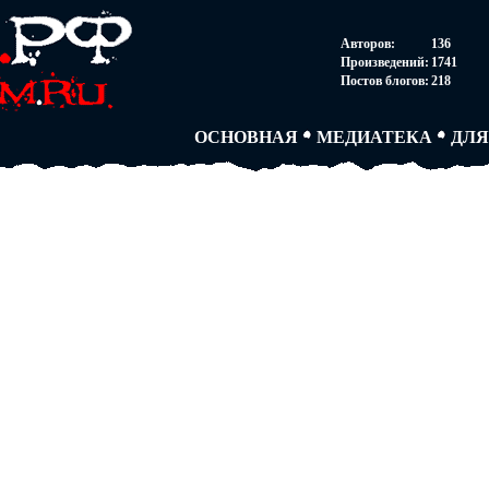
НОВОСТИ
АВТОРЫ
СОГ
Авторов:
136
ПАРТНЕРСТВО
БЛОГИ
ПОС
Произведений:
1741
ТВОРЧЕСКИЕ ГРУПП
АНОНИМКИ
АВТ
Постов блогов:
218
КНИЖНАЯ ЛАВКА
АБИТУРА
FAQ
СЛОВАРИ
ДУЭЛИ
ДУЭ
ОСНОВНАЯ
МЕДИАТЕКА
ДЛЯ