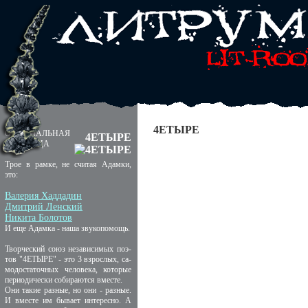
4ЕТЫРЕ
ОФИЦИАЛЬНАЯ
4ЕТЫРЕ
СТРАНИЦА
Трое в рамке, не считая Адамки,
это:
Валерия Хаддадин
Дмитрий Ленский
Никита Болотов
И еще Адамка - наша звукопомощь.
Творческий союз независимых поэ-
тов "4ЕТЫРЕ" - это 3 взрослых, са-
модостаточных человека, которые
периодически собираются вместе.
Они такие разные, но они - разные.
И вместе им бывает интересно. А