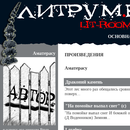
АВТОРЫ
БЛОГИ
АНОНИМ
АБИТУРА
ДУЭЛИ
ОСНОВН
Аматерасу
ПРОИЗВЕДЕНИЯ
Аматерасу
Драконий камень
Этот лес много раз обещались сровн
поверх...
"На помойке выпал снег" (с)
"На помойке выпал снег И бомжей 
(Д.Воденников) Зимняя...
Loveless
я нареку его именем Ртуть