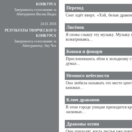
КОНКУРСА
Переход
Завершилось голосование за
Абитуриента Явсень Вядка
Снег идёт вверх. «Хэй, белые дракон
24.01.2018
Лисёнок
РЕЗУЛЬТАТЫ ТВОРЧЕСКОГО
Я снова слышу эту музыку. Музыку г
КОНКУРСА
всматриваясь...
Завершилось голосование за
Абитуриентку Эву Чех
Кошки и фонари
Прислонившись лбом к холодному ст
думал...
Немного небесности
Она любила называть это место цент
книжки...
Ключ драконов
В этом городе улицам приходится кр
ласковых...
Драконы осени
Они приходят, когда листья уже пок