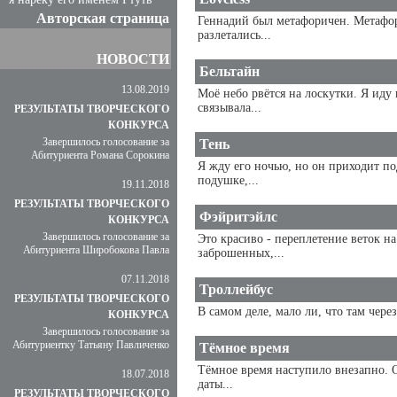
Авторская страница
Геннадий был метафоричен. Метафор
разлетались...
НОВОСТИ
Бельтайн
13.08.2019
Моё небо рвётся на лоскутки. Я иду 
связывала...
РЕЗУЛЬТАТЫ ТВОРЧЕСКОГО
КОНКУРСА
Завершилось голосование за
Тень
Абитуриента Романа Сорокина
Я жду его ночью, но он приходит по
подушке,...
19.11.2018
РЕЗУЛЬТАТЫ ТВОРЧЕСКОГО
Фэйритэйлс
КОНКУРСА
Завершилось голосование за
Это красиво - переплетение веток на
Абитуриента Широбокова Павла
заброшенных,...
07.11.2018
Троллейбус
РЕЗУЛЬТАТЫ ТВОРЧЕСКОГО
В самом деле, мало ли, что там чере
КОНКУРСА
Завершилось голосование за
Абитуриентку Татьяну Павличенко
Тёмное время
Тёмное время наступило внезапно. 
18.07.2018
даты...
РЕЗУЛЬТАТЫ ТВОРЧЕСКОГО