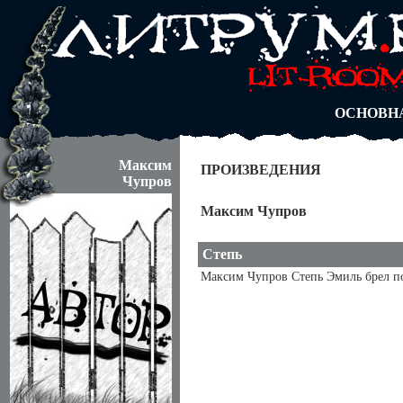
АВТОРЫ
БЛОГИ
АНОНИМ
АБИТУРА
ДУЭЛИ
ОСНОВН
Максим
ПРОИЗВЕДЕНИЯ
Чупров
Максим Чупров
Степь
Максим Чупров Степь Эмиль брел по