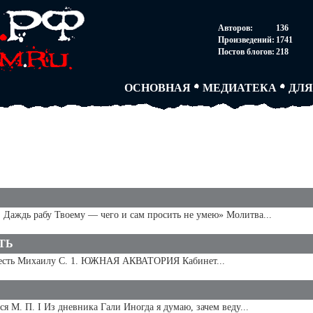
НОВОСТИ
АВТОРЫ
СОГ
Авторов:
136
ПАРТНЕРСТВО
БЛОГИ
ПОС
Произведений:
1741
ТВОРЧЕСКИЕ ГРУПП
АНОНИМКИ
АВТ
Постов блогов:
218
КНИЖНАЯ ЛАВКА
АБИТУРА
FAQ
СЛОВАРИ
ДУЭЛИ
ДУЭ
ОСНОВНАЯ
МЕДИАТЕКА
ДЛЯ
ждь рабу Твоему — чего и сам просить не умею» Молитва...
ТЬ
ь Михаилу С. 1. ЮЖНАЯ АКВАТОРИЯ Кабинет...
М. П. I Из дневника Гали Иногда я думаю, зачем веду...