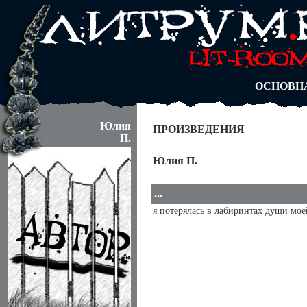
АВТОРЫ
БЛОГИ
АНОНИМ
АБИТУРА
ДУЭЛИ
ОСНОВН
Юлия
ПРОИЗВЕДЕНИЯ
П.
Юлия П.
...
я потерялась в лабиринтах души моей