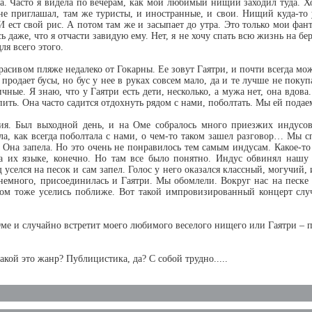
ала. Часто я видела по вечерам, как мой любимый нищий заходил туда.
 не приглашал, там же туристы, и иностранные, и свои. Нищий куда-то 
 ест свой рис. А потом там же и засыпает до утра. Это только мои фа
сь даже, что я отчасти завидую ему. Нет, я не хочу спать всю жизнь на б
я всего этого.
расивом пляже недалеко от Гокарны. Ее зовут Гаятри, и почти всегда м
 продает бусы, но бус у нее в руках совсем мало, да и те лучше не пок
чные. Я знаю, что у Гаятри есть дети, несколько, а мужа нет, она вдов
пить. Она часто садится отдохнуть рядом с нами, поболтать. Мы ей подаем
ия. Был выходной день, и на Оме собралось много приезжих индусов, 
ла, как всегда поболтала с нами, о чем-то таком зашел разговор… Мы с
. Она запела. Но это очень не понравилось тем самым индусам. Какое-т
На их языке, конечно. Но там все было понятно. Индус обвинял нашу 
 уселся на песок и сам запел. Голос у него оказался классный, могучий,
 немного, присоединилась и Гаятри. Мы обомлели. Вокруг нас на песк
том тоже уселись поближе. Вот такой импровизированный концерт случ
Оме и случайно встретит моего любимого веселого нищего или Гаятри – п
акой это жанр? Публицистика, да? С собой трудно.....