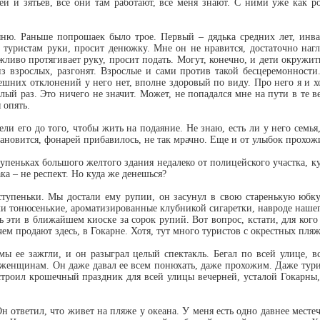
ей и зятьев, все они там работают, все меня знают. С ними уже как 
ню. Раньше попрошаек было трое. Первый – дядька средних лет, инвал
т туристам руки, просит денюжку. Мне он не нравится, достаточно на
ливо протягивает руку, просит подать. Могут, конечно, и дети окружить
из взрослых, разгонят. Взрослые и сами против такой бесцеремонност
них отклонений у него нет, вполне здоровый по виду. Про него я и хочу
лый раз. Это ничего не значит. Может, не попадался мне на пути в те ве
 опять.
ели его до того, чтобы жить на подаяние. Не знаю, есть ли у него семья
тановится, фонарей прибавилось, не так мрачно. Еще и от улыбок прохож
упеньках большого желтого здания недалеко от полицейского участка, к
ка – не респект. Но куда же денешься?
ступеньки. Мы достали ему рупии, он засунул в свою старенькую юбку
и тонюсенькие, ароматизированные клубникой сигаретки, навроде нашег
ь эти в ближайшем киоске за сорок рупий. Вот вопрос, кстати, для ког
ачем продают здесь, в Гокарне. Хотя, тут много туристов с окрестных пл
ы ее зажгли, и он разыграл целый спектакль. Бегал по всей улице, все
енщинам. Он даже давал ее всем понюхать, даже прохожим. Даже турист
устроил крошечный праздник для всей улицы вечерней, усталой Гокарны,
Он ответил, что живет на пляже у океана. У меня есть одно давнее мест