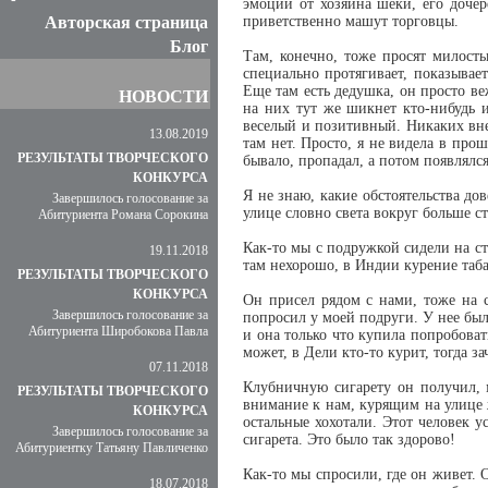
эмоций от хозяина шеки, его дочер
Авторская страница
приветственно машут торговцы.
Блог
Там, конечно, тоже просят милосты
специально протягивает, показывае
Еще там есть дедушка, он просто веж
НОВОСТИ
на них тут же шикнет кто-нибудь 
веселый и позитивный. Никаких внеш
13.08.2019
там нет. Просто, я не видела в прош
РЕЗУЛЬТАТЫ ТВОРЧЕСКОГО
бывало, пропадал, а потом появлялся
КОНКУРСА
Я не знаю, какие обстоятельства дов
Завершилось голосование за
улице словно света вокруг больше с
Абитуриента Романа Сорокина
Как-то мы с подружкой сидели на ст
19.11.2018
там нехорошо, в Индии курение таба
РЕЗУЛЬТАТЫ ТВОРЧЕСКОГО
КОНКУРСА
Он присел рядом с нами, тоже на 
Завершилось голосование за
попросил у моей подруги. У нее был
Абитуриента Широбокова Павла
и она только что купила попробоват
может, в Дели кто-то курит, тогда з
07.11.2018
Клубничную сигарету он получил, м
РЕЗУЛЬТАТЫ ТВОРЧЕСКОГО
внимание к нам, курящим на улице ж
КОНКУРСА
остальные хохотали. Этот человек 
Завершилось голосование за
сигарета. Это было так здорово!
Абитуриентку Татьяну Павличенко
Как-то мы спросили, где он живет. 
18.07.2018