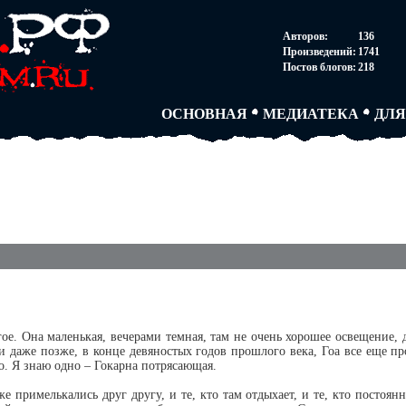
НОВОСТИ
АВТОРЫ
СОГ
Авторов:
136
ПАРТНЕРСТВО
БЛОГИ
ПОС
Произведений:
1741
ТВОРЧЕСКИЕ ГРУПП
АНОНИМКИ
АВТ
Постов блогов:
218
КНИЖНАЯ ЛАВКА
АБИТУРА
FAQ
СЛОВАРИ
ДУЭЛИ
ДУЭ
ОСНОВНАЯ
МЕДИАТЕКА
ДЛЯ
гое. Она маленькая, вечерами темная, там не очень хорошее освещение, 
и даже позже, в конце девяностых годов прошлого века, Гоа все еще пр
ло. Я знаю одно – Гокарна потрясающая.
уже примелькались друг другу, и те, кто там отдыхает, и те, кто посто