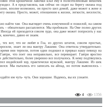
 Хозяин этой крошечной лавочки клал ему в полиэтиленовый мешочек
уходил. А я представляла, как сейчас он сидит на берегу океана под
нтазии, вполне возможно, он просто шел домой, даже может к жене и
ерегу океана. Просто, может, отношению к жизни, легкости, веселости,
ожно найти там. Она выглядит очень измученной и пожилой, на самом
упать – обязательно рассыплются. Мы пробовали. На Оме полно других
а. Иногда ей приходится совсем худо, она даже может попросить у нас
, конечно, давно ее знаем.
тех вот, что не любят в Гоа, из других штатов, совсем простых,
просили, знает ли она мантру Лакшми. Она ответила утвердительно.
о время они терпели, потом один подошел и прервал нашу певицу на
Гаятри, что поет она неправильно, все перевирает. Гаятри яростно
 и действительно, более уверенно все получалось. К нему подтянулись
е пел индийский хор, практически мужской, мантру Лакшми. Из шек
ился. Мы пытались его записать на айпад, но потом выяснилось –
одайте им чуть- чуть. Они хорошие. Надеюсь, вы их узнаете.
4
1356