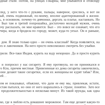
родные стали. Потом, на улицах Гокарны, мне улыбаются и отовсюду
ид, у него что-то с руками, пальцы, наверное, срослись, и вот он
глый, очень подвижный, по-моему, вполне адаптированный к жизни.
, в основном, почему-то девчонки, дергать за платье, настаивать. Но
и. Был там и третий попрошайка, достаточно молодой мужик, очень
 рассказать, он мне нравится. Был – это вовсе не означает, что его
чера, когда я бродила по городу, может, куда-то уехал. Он и раньше,
, дом. Я знаю только одно – он очень классный! Когда появляется, на
их и лавочников. На него просто невозможно смотреть без улыбки.
урили. Все-таки Индия, курить на ходу нехорошо. Да и просто курить
 и попросил у нас сигарету. Я ему протянула, но он принюхался и
о Kiss, причем местные. Привезенные из дома сигареты закончились,
о они делают такие сигаретки, если их женщины не курят табак? Или,
яжей…
м ее показывал, объяснял, что дали ее ему мы, привлекая, кстати,
ам пытался, но они от него шарахались в страхе, понятно. Зато все
 продолжительностью в несколько минут. Из такой ерунды, как одна
ечко, где я люблю есть домашнее мороженое. Там еще делают какую-то