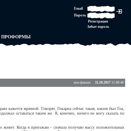
ЛАШЕНИЕ
Email
ЛЕДНЯЯ ИНСТАНЦИЯ
Пароль
Ы
ОРСКОЕ ПРАВО
Регистрация
 от ВАСЕНЬКИ
Забыт пароль
ЛЬНЫЕ ПРАВИЛА
 ПРОФОРМЫ
нон-фикшн
11.10.2017
11:00:48
даже кажется мрачной. Говорят, Гокарна сейчас такая, каким был Гоа,
одолжал оставаться таким же. Я, конечно, ничего не могу сказать по
янно живет. Когда я приезжаю – сначала получаю массу положительных