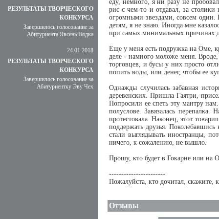
еду, немного, я ни разу не пробов
РЕЗУЛЬТАТЫ ТВОРЧЕСКОГО
рис с чем-то и отдавал, за столики
огромными звездами, совсем один. И
КОНКУРСА
детям, я не знаю. Иногда мне казало
Завершилось голосование за
при самых минимальных причинах дл
Абитуриента Явсень Вядка
Еще у меня есть подружка на Оме, к
24.01.2018
деле - намного моложе меня. Вроде,
РЕЗУЛЬТАТЫ ТВОРЧЕСКОГО
торговцев, и бусы у них просто отли
КОНКУРСА
попить воды, или денег, чтобы ее ку
Завершилось голосование за
Абитуриентку Эву Чех
Однажды случилась забавная истор
деревенских. Пришла Гаятри, присе
Попросили ее спеть эту мантру нам
полуслове. Завязалась перепалка. 
протестовала. Наконец, этот товарищ
поддержать друзья. Поколебавшись
стали выглядывать иностранцы, по
ничего, к сожалению, не вышло.
Прошу, кто будет в Гокарне или на 
-----------------------
Пожалуйста, кто дочитал, скажите, к
Отзывы