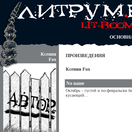
АВТОРЫ
БЛОГИ
АНОНИМ
АБИТУРА
ДУЭЛИ
ОСНОВН
Ксения
ПРОИЗВЕДЕНИЯ
Fox
Ксения Fox
No name
Октябрь – густой и по-февральски б
кусающий...