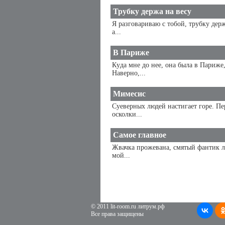
Трубку держа на весу
Я разговариваю с тобой, трубку держ
а...
В Париже
Кyдa мнe дo нee, oнa былa в Пapижe,
Наверно,...
Мимесис
Суеверных людей настигает горе. П
осколки...
Самое главное
Жвачка прожевана, смятый фантик л
мой...
© 2011 lit-room.ru литрум.рф
Все права защищены