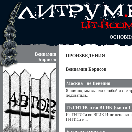
АВТОРЫ
БЛОГИ
АНОНИМ
АБИТУРА
ДУЭЛИ
ОСНОВН
Вениамин
ПРОИЗВЕДЕНИЯ
Борисов
Вениамин Борисов
Москва - не Венеция
Я помню, мы вышли с тобой из театр
подхватила...
Из ГИТИСа во ВГИК (части I и
Из ГИТИСа во ВГИК Итог непонятный
ГИТИСа и...
Баллада о солдате