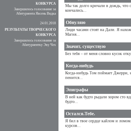
КОНКУРСА
Мы так долго кричали в дождь, что 
Завершилось голосование за
кончались...
Абитуриента Явсень Вядка
Обнуляю
24.01.2018
РЕЗУЛЬТАТЫ ТВОРЧЕСКОГО
Люди часами стоят на Дали. Я нахож
Магия...
КОНКУРСА
Завершилось голосование за
Абитуриентку Эву Чех
Значит, существую
Без тебя – от меня словно кусок отк
Когда-нибудь
Когда-нибудь Том поймает Джерри, 
пенится...
Эпиграфы
В ней как будто рыдали хором сто в
будто...
Остался.Тебе.
Я бил в твое сердце кайлом и ломом
курсов...