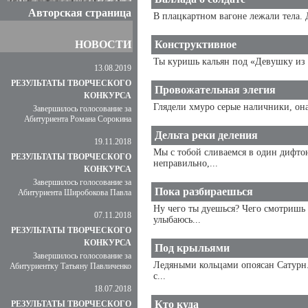
Авторская страница
В плацкартном вагоне лежали тела. 
НОВОСТИ
Конструктивное
Ты куришь кальян под «Девушку из И
13.08.2019
РЕЗУЛЬТАТЫ ТВОРЧЕСКОГО
Провожательная элегия
КОНКУРСА
Глядели хмуро серые наличники, она 
Завершилось голосование за
Абитуриента Романа Сорокина
Дельта реки деления
19.11.2018
Мы с тобой сливаемся в один дифтонг
РЕЗУЛЬТАТЫ ТВОРЧЕСКОГО
неправильно,...
КОНКУРСА
Завершилось голосование за
Пока разбираешься
Абитуриента Широбокова Павла
Ну чего ты дуешься? Чего смотришь в
07.11.2018
улыбаюсь...
РЕЗУЛЬТАТЫ ТВОРЧЕСКОГО
КОНКУРСА
Под крыльями
Завершилось голосование за
Ледяными кольцами опоясан Сатурн.
Абитуриентку Татьяну Павличенко
с...
18.07.2018
Кто куда
РЕЗУЛЬТАТЫ ТВОРЧЕСКОГО