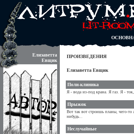
АВТОРЫ
БЛОГИ
АНОНИМ
АБИТУРА
ДУЭЛИ
ОСНОВН
Елизаветта
ПРОИЗВЕДЕНИЯ
Евщик
Елизаветта Евщик
Поли-клиника
Я - вода из-под крана. Я газ. Я - то
Прыжок
Вот так вот строишь планы, чего-то 
нибудь...
Неслучайные