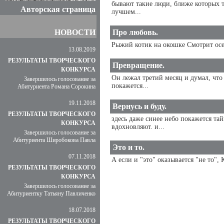
бывают такие люди, ближе которых то
Авторская страница
лучшем...
НОВОСТИ
Про любовь.
Рыжий котик на окошке Смотрит осен
13.08.2019
РЕЗУЛЬТАТЫ ТВОРЧЕСКОГО
Превращение.
КОНКУРСА
Он лежал третий месяц и думал, что
Завершилось голосование за
покажется...
Абитуриента Романа Сорокина
19.11.2018
Вернусь и буду.
РЕЗУЛЬТАТЫ ТВОРЧЕСКОГО
здесь даже синее небо покажется та
КОНКУРСА
вдохновляют. и...
Завершилось голосование за
Абитуриента Широбокова Павла
Это и то.
07.11.2018
А если и "это" оказывается "не то",
РЕЗУЛЬТАТЫ ТВОРЧЕСКОГО
КОНКУРСА
Завершилось голосование за
Абитуриентку Татьяну Павличенко
18.07.2018
РЕЗУЛЬТАТЫ ТВОРЧЕСКОГО