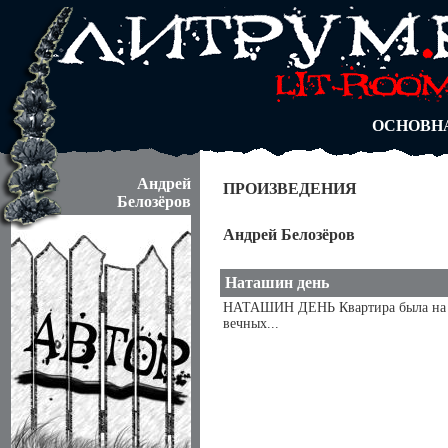
АВТОРЫ
БЛОГИ
АНОНИМ
АБИТУРА
ДУЭЛИ
ОСНОВН
Андрей
ПРОИЗВЕДЕНИЯ
Белозёров
Андрей Белозёров
Наташин день
НАТАШИН ДЕНЬ Квартира была на п
вечных...