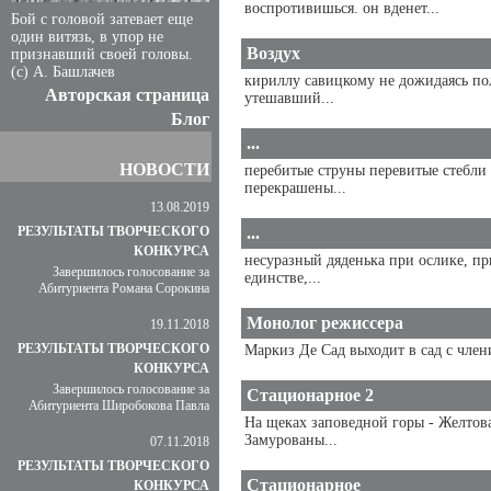
воспротивишься. он вденет...
Бой с головой затевает еще
один витязь, в упор не
Воздух
признавший своей головы.
(с) А. Башлачев
кириллу савицкому не дожидаясь по
Авторская страница
утешавший...
Блог
...
НОВОСТИ
перебитые струны перевитые стебли 
перекрашены...
13.08.2019
РЕЗУЛЬТАТЫ ТВОРЧЕСКОГО
...
КОНКУРСА
несуразный дяденька при ослике, при
Завершилось голосование за
единстве,...
Абитуриента Романа Сорокина
Монолог режиссера
19.11.2018
РЕЗУЛЬТАТЫ ТВОРЧЕСКОГО
Маркиз Де Сад выходит в сад с чле
КОНКУРСА
Завершилось голосование за
Стационарное 2
Абитуриента Широбокова Павла
На щеках заповедной горы - Желтов
Замурованы...
07.11.2018
РЕЗУЛЬТАТЫ ТВОРЧЕСКОГО
Стационарное
КОНКУРСА