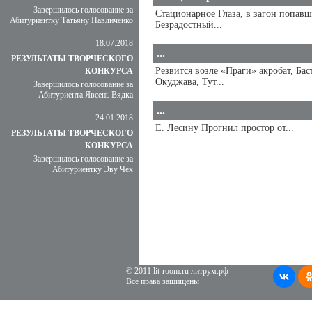
Завершилось голосование за
Стационарное Глаза, в загон попав
Абитуриентку Татьяну Павличенко
Безрадостный...
18.07.2018
...
РЕЗУЛЬТАТЫ ТВОРЧЕСКОГО
Резвится возле «Праги» акробат, Бас
КОНКУРСА
Окуджава, Тут...
Завершилось голосование за
Абитуриента Явсень Вядка
...
24.01.2018
Е. Лесину Прогнил простор от...
РЕЗУЛЬТАТЫ ТВОРЧЕСКОГО
КОНКУРСА
Завершилось голосование за
Абитуриентку Эву Чех
© 2011 lit-room.ru литрум.рф
Все права защищены