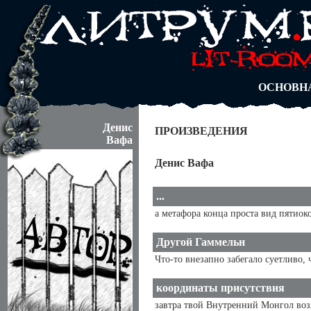
АВТОРЫ
БЛОГИ
АНОНИМ
АБИТУРА
ДУЭЛИ
ОСНОВН
Денис
ПРОИЗВЕДЕНИЯ
Вафа
Денис Вафа
...
а метафора конца проста вид пятиоко
Другой Гаммельн
Что-то внезапно забегало суетливо, 
координаты присутствия
завтра твой Внутренний Монгол возж