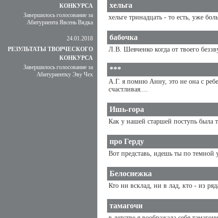
хельга
КОНКУРСА
Завершилось голосование за
хельге тринадцать - то есть, уже бол
Абитуриента Явсень Вядка
бабочка
24.01.2018
РЕЗУЛЬТАТЫ ТВОРЧЕСКОГО
Л.В. Шевченко когда от твоего беззв
КОНКУРСА
Завершилось голосование за
***
Абитуриентку Эву Чех
А.Г. я помню Анну, это не она с реб
счастливая....
Ишь-гора
Как у нашей старшей поступь была тве
про Герду
Вот представь, идешь ты по темной у
Белоснежка
Кто ни всклад, ни в лад, кто - из ря
тамагочи
в детстве я воображала себя тамаго