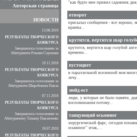
"как будто мне привил садовник дик
Авторская страница
отворот
НОВОСТИ
присылал сообщения - все хорошо, м
краюха...
13.08.2019
РЕЗУЛЬТАТЫ ТВОРЧЕСКОГО
крутится, вертится шар голубо
КОНКУРСА
крутится, вертится шар голубой анг
Завершилось голосование за
времени...
Абитуриента Романа Сорокина
19.11.2018
пустоцвет
РЕЗУЛЬТАТЫ ТВОРЧЕСКОГО
в параллельной вселенной моя много
КОНКУРСА
лечу...
Завершилось голосование за
Абитуриента Широбокова Павла
зюйд-ост
07.11.2018
люди, у которых не было памяти, ды
РЕЗУЛЬТАТЫ ТВОРЧЕСКОГО
воспоминания потому...
КОНКУРСА
Завершилось голосование за
танцующий осьминог
Абитуриентку Татьяну Павличенко
хирургический фарс, сегодня попав
осьминог" итак,...
18.07.2018
РЕЗУЛЬТАТЫ ТВОРЧЕСКОГО