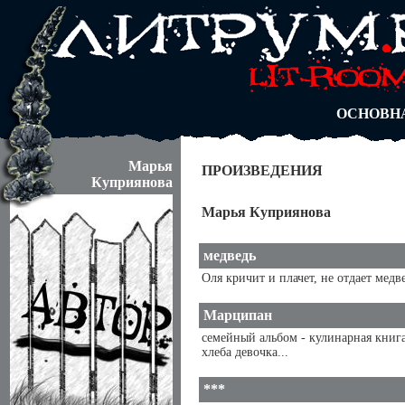
АВТОРЫ
БЛОГИ
АНОНИМ
АБИТУРА
ДУЭЛИ
ОСНОВН
Марья
ПРОИЗВЕДЕНИЯ
Куприянова
Марья Куприянова
медведь
Оля кричит и плачет, не отдает медв
Марципан
семейный альбом - кулинарная книга
хлеба девочка...
***