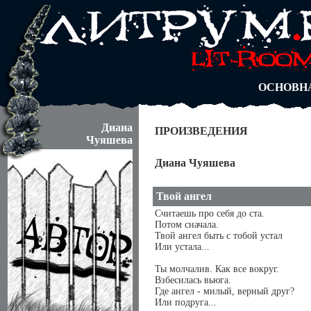
АВТОРЫ
БЛОГИ
АНОНИМ
АБИТУРА
ДУЭЛИ
ОСНОВН
Диана
ПРОИЗВЕДЕНИЯ
Чуяшева
Диана Чуяшева
Твой ангел
Считаешь про себя до ста.
Потом сначала.
Твой ангел быть с тобой устал
Или устала...
Ты молчалив. Как все вокруг.
Взбесилась вьюга.
Где ангел - милый, верный друг?
Или подруга...