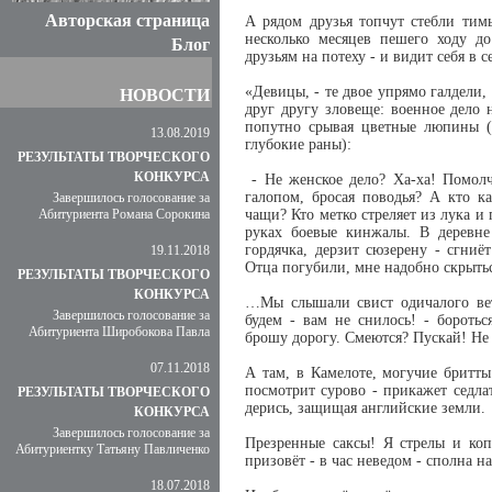
Авторская страница
А рядом друзья топчут стебли тим
несколько месяцев пешего ходу до
Блог
друзьям на потеху - и видит себя в 
«Девицы, - те двое упрямо галдели
НОВОСТИ
друг другу зловеще: военное дело
попутно срывая цветные люпины (о
13.08.2019
глубокие раны):
РЕЗУЛЬТАТЫ ТВОРЧЕСКОГО
КОНКУРСА
- Не женское дело? Ха-ха! Помолча
галопом, бросая поводья? А кто к
Завершилось голосование за
Абитуриента Романа Сорокина
чащи? Кто метко стреляет из лука и 
руках боевые кинжалы. В деревне 
гордячка, дерзит сюзерену - сгниё
19.11.2018
Отца погубили, мне надобно скрытьс
РЕЗУЛЬТАТЫ ТВОРЧЕСКОГО
КОНКУРСА
…Мы слышали свист одичалого ветр
Завершилось голосование за
будем - вам не снилось! - боротьс
Абитуриента Широбокова Павла
брошу дорогу. Смеются? Пускай! Не 
07.11.2018
А там, в Камелоте, могучие бритт
посмотрит сурово - прикажет седла
РЕЗУЛЬТАТЫ ТВОРЧЕСКОГО
дерись, защищая английские земли.
КОНКУРСА
Завершилось голосование за
Презренные саксы! Я стрелы и ко
Абитуриентку Татьяну Павличенко
призовёт - в час неведом - сполна н
18.07.2018