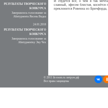
И сбудется всё, о чём я так мечт
РЕЗУЛЬТАТЫ ТВОРЧЕСКОГО
славный, эфесом блистая, коснётся
КОНКУРСА
преклонится Ровенна из Бричфорда,
Завершилось голосование за
Абитуриента Явсень Вядка
24.01.2018
РЕЗУЛЬТАТЫ ТВОРЧЕСКОГО
КОНКУРСА
Завершилось голосование за
Абитуриентку Эву Чех
© 2011 lit-room.ru литрум.рф
Все права защищены