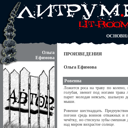
АВТОРЫ
БЛОГИ
АНОНИМ
АБИТУРА
ДУЭЛИ
ОСНОВН
Ольга
ПРОИЗВЕДЕНИЯ
Ефимова
Ольга Ефимова
Ровенна
Ложится роса на траву по колено, 
голубая, звенит под ногами трава 
парит молодая неясыть; шальную д
мыши.
Ровенне шестнадцать. Предчувстви
погони средь воинов отважных и п
чечётку, но стиснула зубы смешная д
над миром вихрастое солнце.