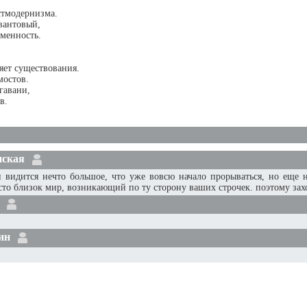
стмодернизма.
вантовый,
менность.
яет существования.
мостов.
 гавани,
в.
нская
 видится нечто большое, что уже вовсю начало прорываться, но еще не
то близок мир, возникающий по ту сторону ваших строчек. поэтому захо
ин