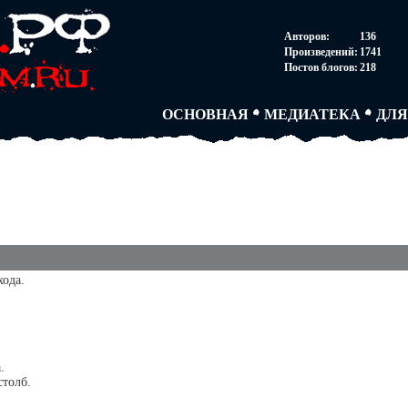
НОВОСТИ
АВТОРЫ
СОГ
Авторов:
136
ПАРТНЕРСТВО
БЛОГИ
ПОС
Произведений:
1741
ТВОРЧЕСКИЕ ГРУПП
АНОНИМКИ
АВТ
Постов блогов:
218
КНИЖНАЯ ЛАВКА
АБИТУРА
FAQ
СЛОВАРИ
ДУЭЛИ
ДУЭ
ОСНОВНАЯ
МЕДИАТЕКА
ДЛЯ
ода.
.
толб.