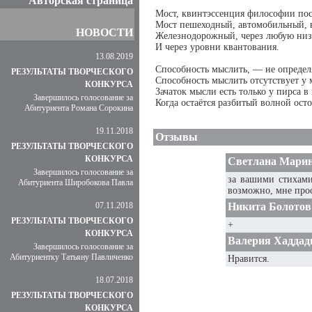
Авторская страница
Мост, квинтэссенция философии по
Мост пешеходный, автомобильный, 
НОВОСТИ
Железнодорожный, через любую низ
И через уровни квантования.
13.08.2019
Способность мыслить, — не определ
РЕЗУЛЬТАТЫ ТВОРЧЕСКОГО
Способность мыслить отсутствует у 
КОНКУРСА
Зачаток мысли есть только у пирса в
Завершилось голосование за
Когда остаётся разбитый волной осто
Абитуриента Романа Сорокина
19.11.2018
Отзывы
РЕЗУЛЬТАТЫ ТВОРЧЕСКОГО
КОНКУРСА
Светлана Мари
Завершилось голосование за
за вашими стихами
Абитуриента Широбокова Павла
возможно, мне прос
07.11.2018
Никита Болотов
РЕЗУЛЬТАТЫ ТВОРЧЕСКОГО
+
КОНКУРСА
Валерия Хаддад
Завершилось голосование за
Абитуриентку Татьяну Павличенко
Нравится.
18.07.2018
РЕЗУЛЬТАТЫ ТВОРЧЕСКОГО
КОНКУРСА