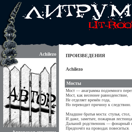
Achilezo
ПРОИЗВЕДЕНИЯ
Achilezo
Мосты
Мост — анаграмма подземного перех
Мост, как весеннее равноденствие,
Не отделяет времён года,
Но переводит причину к следствию.
Младшие братья моста: стулья, стол,
И даже, заметьте, пожарная лестница
Дальний родственник — фонарный с
Предпочёл на проводах повеситься.