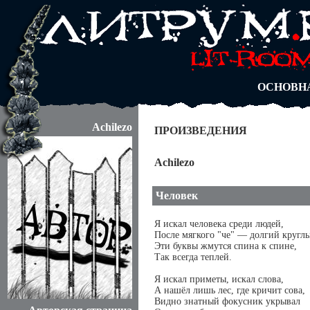
АВТОРЫ
БЛОГИ
АНОНИМ
АБИТУРА
ДУЭЛИ
ОСНОВН
Achilezo
ПРОИЗВЕДЕНИЯ
Achilezo
Человек
Я искал человека среди людей,
После мягкого "че" — долгий круглы
Эти буквы жмутся спина к спине,
Так всегда теплей.
Я искал приметы, искал слова,
А нашёл лишь лес, где кричит сова,
Видно знатный фокусник укрывал