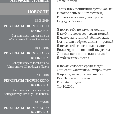
Авторская страница
От меня тебя.
Твоих плеч поникший сухой ковыль
НОВОСТИ
И волос запыленных суховей,
И глаза вколочены, как гробы,
13.08.2019
Под дугу бровей.
РЕЗУЛЬТАТЫ ТВОРЧЕСКОГО
Я искал тебя по глухим местам,
КОНКУРСА
В глубине деревьев, среди ветвей,
Завершилось голосование за
В чешуе запутанной чёрных скал.
Абитуриента Романа Сорокина
Ноги стали твёрже, спина — ровней
Я искал тебя много долгих дней,
19.11.2018
Видел чудо — сияющий пьедестал.
РЕЗУЛЬТАТЫ ТВОРЧЕСКОГО
Он сиял как солнце или сильней, —
Я тебя человек искал.
КОНКУРСА
Завершилось голосование за
Я искал человека среди людей.
Абитуриента Широбокова Павла
Они свой чахоточный сумрак пьют.
Я прошу, молю, ты его не пей.
07.11.2018
Всё. За мной пришли.
РЕЗУЛЬТАТЫ ТВОРЧЕСКОГО
И к тебе придут.
КОНКУРСА
(13.10.2013)
Завершилось голосование за
Абитуриентку Татьяну Павличенко
18.07.2018
РЕЗУЛЬТАТЫ ТВОРЧЕСКОГО
КОНКУРСА