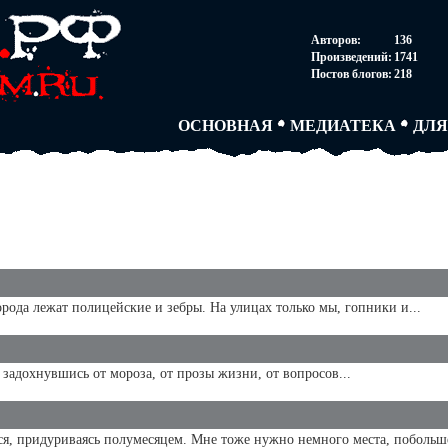
НОВОСТИ
АВТОРЫ
СОГ
Авторов:
136
ПАРТНЕРСТВО
БЛОГИ
ПОС
Произведений:
1741
ТВОРЧЕСКИЕ ГРУПП
АНОНИМКИ
АВТ
Постов блогов:
218
КНИЖНАЯ ЛАВКА
АБИТУРА
FAQ
СЛОВАРИ
ДУЭЛИ
ДУЭ
ОСНОВНАЯ
МЕДИАТЕКА
ДЛЯ
орода лежат полицейские и зебры. На улицах только мы, гопники и...
, задохнувшись от мороза, от прозы жизни, от вопросов...
ся, придуриваясь полумесяцем. Мне тоже нужно немного места, побольше