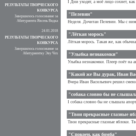
I Дни уходят, а моё лицо сохнет, ка
РЕЗУЛЬТАТЫ ТВОРЧЕСКОГО
КОНКУРСА
"Пелевин"
Завершилось голосование за
Абитуриента Явсень Вядка
Неделя. Дочитан Пелевин. Мы с ним м
24.01.2018
"Лёгкая морось"
РЕЗУЛЬТАТЫ ТВОРЧЕСКОГО
Лёгкая морось. Такая же, как обычн
КОНКУРСА
Завершилось голосование за
Абитуриентку Эву Чех
"Улыбка незнакомки"
Улыбка незнакомки. Плеер поёт на а
"Какой же Вы дурак, Иван Ва
Вчера Иван Васильевич решил смени
"собака словно бы не слышал
I cобака словно бы не слышала апорт
"Твои прекрасные глазные яб
Твои прекрасные глазные яблоки. Тво
"Спокоен, как бомба"