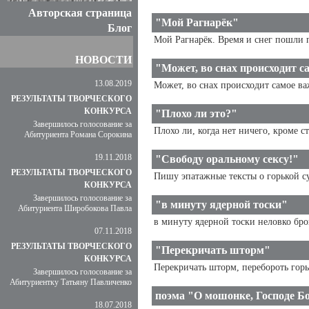
Авторская страница
"Мой Рагнарёк"
Блог
Мой Рагнарёк. Время и снег пошли по
НОВОСТИ
"Может, во снах происходит с
13.08.2019
Может, во снах происходит самое важ
РЕЗУЛЬТАТЫ ТВОРЧЕСКОГО
КОНКУРСА
"Плохо ли это?"
Завершилось голосование за
Плохо ли, когда нет ничего, кроме с
Абитуриента Романа Сорокина
19.11.2018
"Свободу оральному сексу!"
РЕЗУЛЬТАТЫ ТВОРЧЕСКОГО
Пишу эпатажные тексты о горькой суд
КОНКУРСА
Завершилось голосование за
"в минуту ядерной тоски"
Абитуриента Широбокова Павла
в минуту ядерной тоски неловко бро
07.11.2018
РЕЗУЛЬТАТЫ ТВОРЧЕСКОГО
"Перекричать шторм"
КОНКУРСА
Перекричать шторм, перебороть горы
Завершилось голосование за
Абитуриентку Татьяну Павличенко
поэма "О мошонке, Господе Бо
18.07.2018