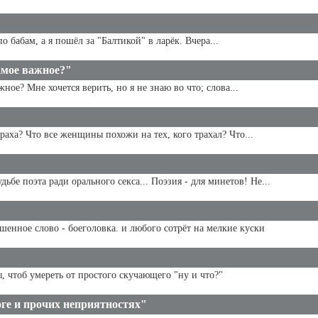
 бабам, а я пошёл за "Балтикой" в ларёк. Вчера...
амое важное?"
ное? Мне хочется верить, но я не знаю во что; слова...
траха? Что все женщины похожи на тех, кого трахал? Что...
ьбе поэта ради орального секса... Поэзия - для минетов! Не...
шенное слово - боеголовка. и любого сотрёт на мелкие куски
, чтоб умереть от простого скучающего "ну и что?"
ге и прочих неприятностях"