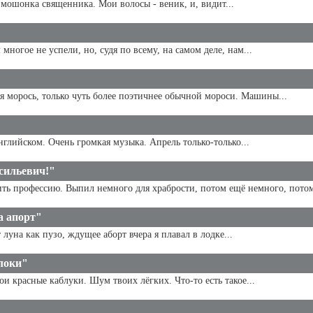
к мошонка священника. Мои волосы - веник, и, видит...
ногое не успели, но, судя по всему, на самом деле, нам...
ая морось, только чуть более поэтичнее обычной мороси. Машины...
нглийском. Очень громкая музыка. Апрель только-только...
сильевич!"
ть профессию. Выпил немного для храбрости, потом ещё немного, потом
а апорт"
 луна как пузо, ждущее аборт вчера я плавал в лодке...
локи"
и красные каблуки. Шум твоих лёгких. Что-то есть такое...