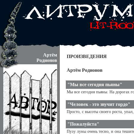
Артём
ПРОИЗВЕДЕНИЯ
Родионов
Артём Родионов
"Мы все сегодня пьяны"
Мы все сегодня пьяны. На дорогах г
"Человек - это звучит гордо"
Просто, с высоты своего роста, упал
"Пожалуйста"
Пузу луны очень тесно, и она тешит