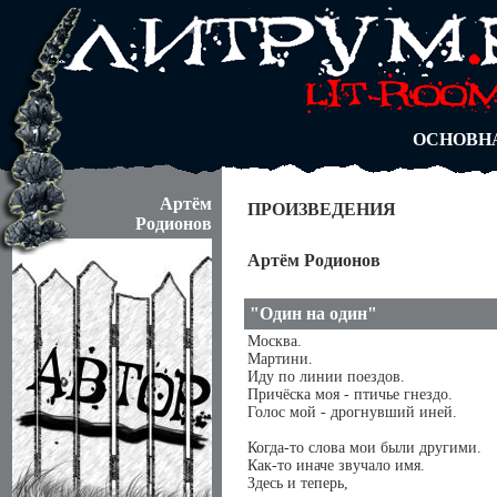
АВТОРЫ
БЛОГИ
АНОНИМ
АБИТУРА
ДУЭЛИ
ОСНОВН
Артём
ПРОИЗВЕДЕНИЯ
Родионов
Артём Родионов
"Один на один"
Москва.
Мартини.
Иду по линии поездов.
Причёска моя - птичье гнездо.
Голос мой - дрогнувший иней.
Когда-то слова мои были другими.
Как-то иначе звучало имя.
Здесь и теперь,