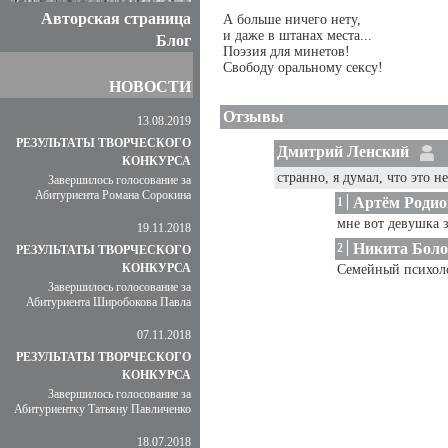
Авторская страница
А больше ничего нету,
и даже в штанах места...
Блог
Поэзия для минетов!
Свободу оральному сексу!
НОВОСТИ
Отзывы
13.08.2019
РЕЗУЛЬТАТЫ ТВОРЧЕСКОГО
Дмитрий Ленский
КОНКУРСА
странно, я думал, что это н
Завершилось голосование за
Абитуриента Романа Сорокина
Артём Родио
1
мне вот девушка 
19.11.2018
Никита Боло
2
РЕЗУЛЬТАТЫ ТВОРЧЕСКОГО
КОНКУРСА
Семейный психоло
Завершилось голосование за
Абитуриента Широбокова Павла
07.11.2018
РЕЗУЛЬТАТЫ ТВОРЧЕСКОГО
КОНКУРСА
Завершилось голосование за
Абитуриентку Татьяну Павличенко
18.07.2018