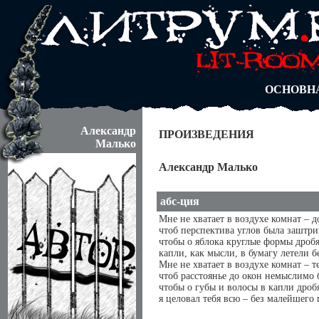
АВТОРЫ
БЛОГИ
АНОНИМ
АБИТУРА
ДУЭЛИ
ОСНОВН
Александр
ПРОИЗВЕДЕНИЯ
Малько
Александр Малько
абс-ция
Мне не хватает в воздухе комнат – д
чтоб перспектива углов была заштр
чтобы о яблока круглые формы дробя
капли, как мысли, в бумагу летели б
Мне не хватает в воздухе комнат – т
чтоб расстоянье до окон немыслимо 
чтобы о губы и волосы в капли дробя
я целовал тебя всю – без малейшего 