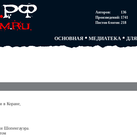
НОВОСТИ
АВТОРЫ
СОГ
Авторов:
136
ПАРТНЕРСТВО
БЛОГИ
ПОС
Произведений:
1741
ТВОРЧЕСКИЕ ГРУПП
АНОНИМКИ
АВТ
Постов блогов:
218
КНИЖНАЯ ЛАВКА
АБИТУРА
FAQ
СЛОВАРИ
ДУЭЛИ
ДУЭ
ОСНОВНАЯ
МЕДИАТЕКА
ДЛЯ
и в Коране,
 и Шопенгауэра.
том