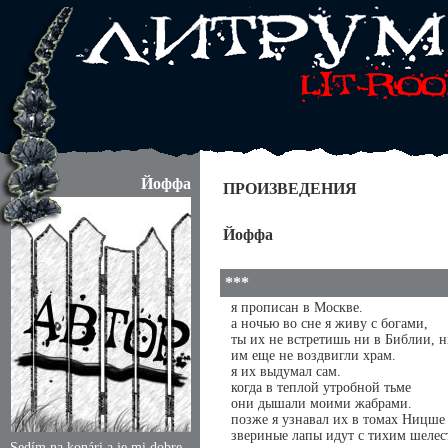
Йоффа
ПРОИЗВЕДЕНИЯ
Йоффа
***
я прописан в Москве.
а ночью во сне я живу с богами,
ты их не встретишь ни в Библии, н
им еще не воздвигли храм.
я их выдумал сам.
когда в теплой утробной тьме
они дышали моими жабрами.
позже я узнавал их в томах Ницше
звериные лапы идут с тихим шелес
Sedím na konári a je mi dobre