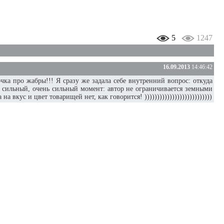
5
1247
16.09.2013
14:46:42
очка про жабры!!! Я сразу же задала себе внутренний вопрос: откуда
же сильный, очень сильный момент: автор не ограничивается земными
кус и цвет товарищей нет, как говорится! )))))))))))))))))))))))))))