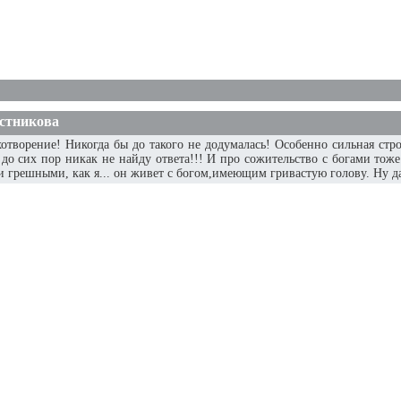
стникова
хотворение! Никогда бы до такого не додумалась! Особенно сильная стр
 до сих пор никак не найду ответа!!! И про сожительство с богами то
решными, как я... он живет с богом,имеющим гривастую голову. Ну да на в