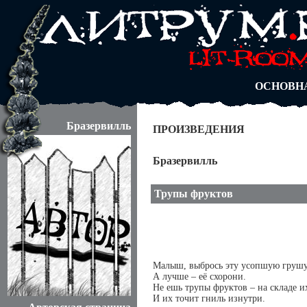
АВТОРЫ
БЛОГИ
АНОНИМ
АБИТУРА
ДУЭЛИ
ОСНОВН
Бразервилль
ПРОИЗВЕДЕНИЯ
Бразервилль
Трупы фруктов
Малыш, выбрось эту усопшую грушу
А лучше – её схорони.
Не ешь трупы фруктов – на складе и
И их точит гниль изнутри.