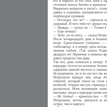
его и пересел за тот стол, хотя к 
столовую вошла Анечка и крикнула 
Накрылась матрасом и ушла!», тольк
давясь и отдуваясь, расправляться с
подбородок кулачком.
-- Оголодал, что ли? — спросила о
здоровый. И чего тебя тут держат м
— Правда, — сказал он. — Только я
— Еще хочешь?
— Хочу, но не могу, — сказал Петр
После четырнадцати день в больни
везде. Единственное утешение — з
хлебозаводу, и к вечеру здесь всегд
свежим хлебом. «Так пахнет Роди
двадцать лет Абрамчик и начинал яр
давно проделал там дыру.
Так вот, день клонился к вечеру.
коридору ползла на коленках больна
одержима манией чистоты и занимала
ей разрешили, но и во сне все так 
Петрушкин выждал миг, когда Ан
событий, который лежал на столе 
колбасой. Открыл чистую страницу 
разлагаться. Всем желающим назна
каптерки, когда в коридоре вновь п
---Эй, Алеша! — крикнула она. — 
Петрушкин, молча, двинулся за н
острее, чем в корпусе.