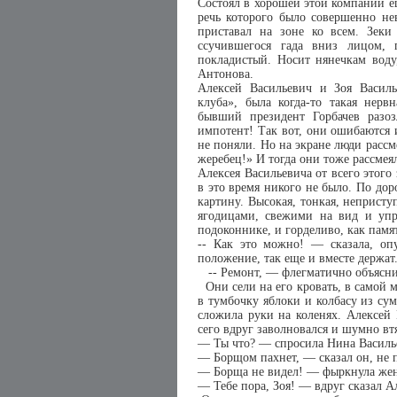
Состоял в хорошей этой компании ещ
речь которого было совершенно не
приставал на зоне ко всем. Зеки
ссучившегося гада вниз лицом, 
покладистый. Носит нянечкам воду,
Антонова.
Алексей Васильевич и Зоя Василье
клуба», была когда-то такая нерв
бывший президент Горбачев разоз
импотент! Так вот, они ошибаются 
не поняли. Но на экране люди рассм
жеребец!» И тогда они тоже рассмея
Алексея Васильевича от всего этого 
в это время никого не было. По до
картину. Высокая, тонкая, непристу
ягодицами, свежими на вид и упру
подоконнике, и горделиво, как памя
-- Как это можно! — сказала, опу
положение, так еще и вместе держа
-- Ремонт, — флегматично объясни
Они сели на его кровать, в самой м
в тумбочку яблоки и колбасу из сумк
сложила руки на коленях. Алексей 
сего вдруг заволновался и шумно вт
— Ты что? — спросила Нина Василь
— Борщом пахнет, — сказал он, не 
— Борща не видел! — фыркнула жен
— Тебе пора, Зоя! — вдруг сказал 