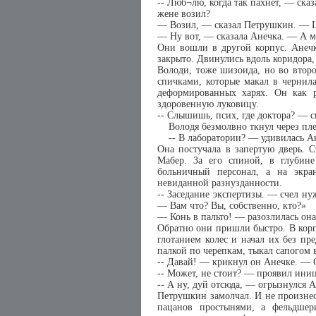
-- Люб¬лю, когда так пахнет, — ска
жене возил?
— Возил, — сказал Петрушкин. — 
— Ну вот, — сказала Анечка. — А мне
Они вошли в другой корпус. Анечка
закрыто. Двинулись вдоль коридора,
Володи, тоже шизоида, но во втор
спичками, которые макал в чернил
деформированных харях. Он как р
здоровенную луковицу.
-- Слышишь, псих, где доктора? — 
Володя безмолвно ткнул через пле
-- В лаборатории? — удивилась Ан
Она постучала в запертую дверь. С
Мабер. За его спиной, в глубине 
больничный персонал, а на экран
невиданной разнузданности.
-- Заседание экспертизы. — счел н
— Вам что? Вы, собственно, кто?»
— Конь в пальто! — разозлилась он
Обратно они пришли быстро. В корп
глотанием колес и начал их без пр
палкой по черепкам, тыкал сапогом 
-- Давай! — крикнул он Анечке. — С
-- Может, не стоит? — проявил ини
-- А ну, дуй отсюда, — огрызнулся А
Петрушкин замолчал. И не произне
пацанов простынями, а фельдшер