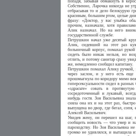
попадя, забывая обмакнуть в керос
Собственно, Ларочка никогда не ут
отбрасывая то и дело белокурую гр
красивым, большим ртом, целые дни
фразу: «Доктор, у вас улыбка оба
прочим, назначали, хотя правилам
Алик назначал. Но на него вним
государственной службе.
Петрушкин начал уже десятый круг
Алик, сидевший на этот раз ку
больничный корпус, помахал рукой 
сидеть было никак нельзя, но вох
отлить, и потому санитар сразу уви
же, немедленно сообщил капитану.
Петрушкин помахал Алику ручкой, но
через заслон, и у него есть еще
прошмыгнула по коридору мимо веж
гиперсексуальности сидел в разных 
«здрасьте» совать в протянуту
сосредоточенный и лукавый, всегд
нибудь гостя. Зоя Васильевна знал
сняла она их и на этот раз, быстр
выпущена во двор, где бегал, сопя,
Алексей Васильевич.
Увидев жену, он перешел на шаг, 
сообщить новость — что умер и на
пароходству. Но Зоя Васильевна не
громко не удивлялся, и вытащила и