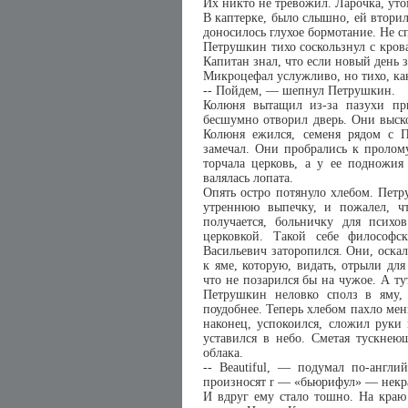
Их никто не тревожил. Ларочка, уто
В каптерке, было слышно, ей втори
доносилось глухое бормотание. Не с
Петрушкин тихо соскользнул с кров
Капитан знал, что если новый день за
Микроцефал услужливо, но тихо, как
-- Пойдем, — шепнул Петрушкин.
Колюня вытащил из-за пазухи пр
бесшумно отворил дверь. Они выско
Колюня ежился, семеня рядом с 
замечал. Они пробрались к пролому
торчала церковь, а у ее подножия
валялась лопата.
Опять остро потянуло хлебом. Петр
утреннюю выпечку, и пожалел, ч
получается, больничку для псих
церковкой. Такой себе философс
Васильевич заторопился. Они, оска
к яме, которую, видать, отрыли дл
что не позарился бы на чужое. А т
Петрушкин неловко сполз в яму, п
поудобнее. Теперь хлебом пахло ме
наконец, успокоился, сложил руки 
уставился в небо. Сметая тускнею
облака.
-- Beautiful, — подумал по-англ
произносят r — «бьюрифул» — некра
И вдруг ему стало тошно. На краю