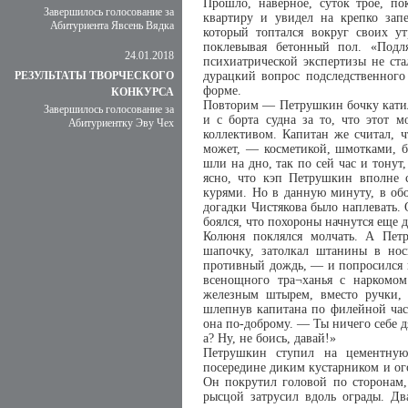
Прошло, наверное, суток трое, по
Завершилось голосование за
квартиру и увидел на крепко зап
Абитуриента Явсень Вядка
который топтался вокруг своих ут
поклевывая бетонный пол. «Подл
24.01.2018
психиатрической экспертизы не ста
РЕЗУЛЬТАТЫ ТВОРЧЕСКОГО
дурацкий вопрос подследственного
форме.
КОНКУРСА
Повторим — Петрушкин бочку катил 
Завершилось голосование за
и с борта судна за то, что этот 
Абитуриентку Эву Чех
коллективом. Капитан же считал, 
может, — косметикой, шмотками, б
шли на дно, так по сей час и тону
ясно, что кэп Петрушкин вполне с
курями. Но в данную минуту, в об
догадки Чистякова было наплевать. 
боялся, что похороны начнутся еще д
Колюня поклялся молчать. А Пет
шапочку, затолкал штанины в нос
противный дождь, — и попросился 
всенощного тра¬ханья с наркомо
железным штырем, вместо ручки,
шлепнув капитана по филейной част
она по-доброму. — Ты ничего себе дя
а? Ну, не боись, давай!»
Петрушкин ступил на цементную 
посередине диким кустарником и ог
Он покрутил головой по сторонам,
рысцой затрусил вдоль ограды. Дв