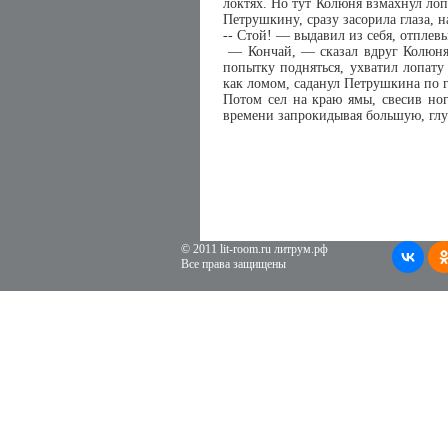
локтях. Но тут Колюня взмахнул ло
Петрушкину, сразу засорила глаза, н
-- Стой! — выдавил из себя, отплев
— Кончай, — сказал вдруг Колюня 
попытку подняться, ухватил лопату
как ломом, саданул Петрушкина по г
Потом сел на краю ямы, свесив ног
времени запрокидывая большую, глуп
© 2011 lit-room.ru литрум.рф
Все права защищены