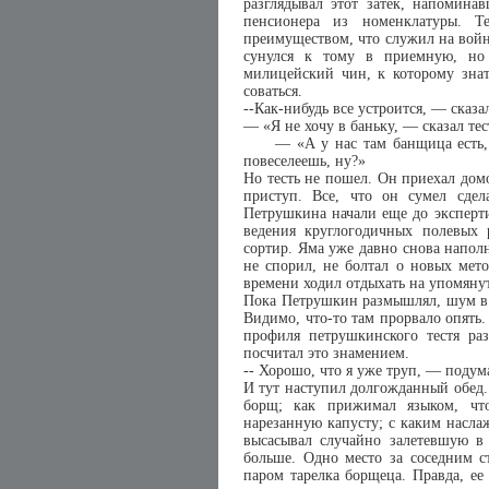
разглядывал этот затек, напомина
пенсионера из номенклатуры. 
преимуществом, что служил на войне
сунулся к тому в приемную, но
милицейский чин, к которому знат
соваться.
--Как-нибудь все устроится, — сказ
— «Я не хочу в баньку, — сказал тес
— «А у нас там банщица есть, — 
повеселеешь, ну?»
Но тесть не пошел. Он приехал дом
приступ. Все, что он сумел сдел
Петрушкина начали еще до экспертиз
ведения круглогодичных полевых
сортир. Яма уже давно снова напол
не спорил, не болтал о новых мето
времени ходил отдыхать на упомянут
Пока Петрушкин размышлял, шум в к
Видимо, что-то там прорвало опять.
профиля петрушкинского тестя ра
посчитал это знамением.
-- Хорошо, что я уже труп, — подум
И тут наступил долгожданный обед.
борщ; как прижимал языком, что
нарезанную капусту; с каким насла
высасывал случайно залетевшую в 
больше. Одно место за соседним с
паром тарелка борщеца. Правда, ее