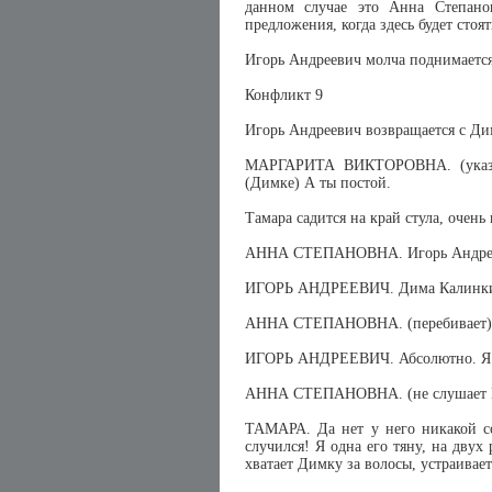
данном случае это Анна Степано
предложения, когда здесь будет стоя
Игорь Андреевич молча поднимается
Конфликт 9
Игорь Андреевич возвращается с Ди
МАРГАРИТА ВИКТОРОВНА. (указыв
(Димке) А ты постой.
Тамара садится на край стула, очень
АННА СТЕПАНОВНА. Игорь Андреев
ИГОРЬ АНДРЕЕВИЧ. Дима Калинкин.
АННА СТЕПАНОВНА. (перебивает) К
ИГОРЬ АНДРЕЕВИЧ. Абсолютно. Я
АННА СТЕПАНОВНА. (не слушает Игор
ТАМАРА. Да нет у него никакой со
случился! Я одна его тяну, на двух 
хватает Димку за волосы, устраивае