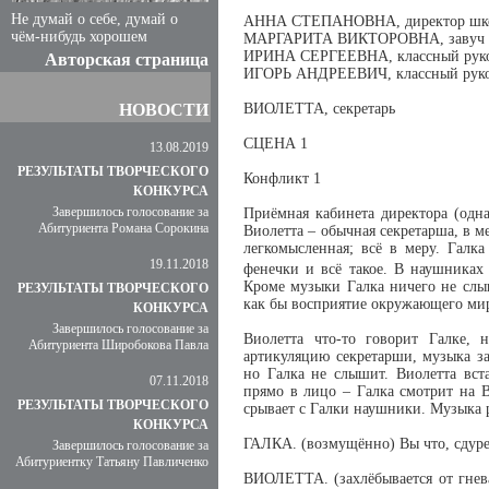
Не думай о себе, думай о
АННА СТЕПАНОВНА, директор шк
чём-нибудь хорошем
МАРГАРИТА ВИКТОРОВНА, завуч
ИРИНА СЕРГЕЕВНА, классный руков
Авторская страница
ИГОРЬ АНДРЕЕВИЧ, классный руков
НОВОСТИ
ВИОЛЕТТА, секретарь
СЦЕНА 1
13.08.2019
РЕЗУЛЬТАТЫ ТВОРЧЕСКОГО
Конфликт 1
КОНКУРСА
Завершилось голосование за
Приёмная кабинета директора (одна
Абитуриента Романа Сорокина
Виолетта – обычная секретарша, в ме
легкомысленная; всё в меру. Галк
19.11.2018
фенечки и всё такое. В наушниках с
Кроме музыки Галка ничего не слыш
РЕЗУЛЬТАТЫ ТВОРЧЕСКОГО
как бы восприятие окружающего мир
КОНКУРСА
Завершилось голосование за
Виолетта что-то говорит Галке,
Абитуриента Широбокова Павла
артикуляцию секретарши, музыка за
но Галка не слышит. Виолетта вста
07.11.2018
прямо в лицо – Галка смотрит на В
РЕЗУЛЬТАТЫ ТВОРЧЕСКОГО
срывает с Галки наушники. Музыка р
КОНКУРСА
ГАЛКА. (возмущённо) Вы что, сдур
Завершилось голосование за
Абитуриентку Татьяну Павличенко
ВИОЛЕТТА. (захлёбывается от гне