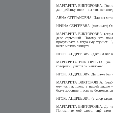
МАРГАРИТА ВИКТОРОВНА. Господи!
да и ребёнку тоже – вы что, психот
АННА СТЕПАНОВНА. Или вы хотите
ИРИНА СЕРГЕЕВНА. (хихикает) Она 
МАРГАРИТА ВИКТОРОВНА. (скрывает
деле серьёзный. Потому что пок
прогуливает, а когда ему стукнет 1
всего можно ожидать…
ИГОРЬ АНДРЕЕВИЧ. (едко) И что вы
МАРГАРИТА ВИКТОРОВНА. (не заме
говорили, учится он неплохо?
ИГОРЬ АНДРЕЕВИЧ. Да, даже без «тр
МАРГАРИТА ВИКТОРОВНА. (озабоч
ему уж так плохо в нашей школе – 
будут хорошие, пусть не беспокоит
ИГОРЬ АНДРЕЕВИЧ. (в упор глядит 
МАРГАРИТА ВИКТОРОВНА. Да что в
Попомните моё слово, ещё сами 