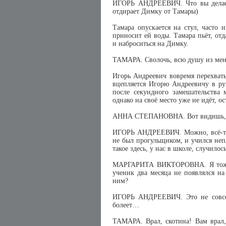
ИГОРЬ АНДРЕЕВИЧ. Что вы делаете
отдирает Димку от Тамары)
Тамара опускается на стул, часто 
приносит ей воды. Тамара пьёт, от
и наброситься на Димку.
ТАМАРА. Сволочь, всю душу из мен
Игорь Андреевич вовремя перехваты
вцепляется Игорю Андреевичу в ру
после секундного замешательства 
однако на своё место уже не идёт, о
АННА СТЕПАНОВНА. Вот видишь, до
ИГОРЬ АНДРЕЕВИЧ. Можно, всё-таки
не был прогульщиком, и учился неп
такое здесь, у нас в школе, случилос
МАРГАРИТА ВИКТОРОВНА. Я тоже х
ученик два месяца не появлялся на
ним?
ИГОРЬ АНДРЕЕВИЧ. Это не совсем
болеет…
ТАМАРА. Врал, скотина! Вам врал, 