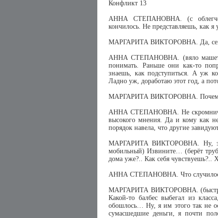
Конфликт 13
АННА СТЕПАНОВНА. (с облегчен
кончилось. Не представляешь, как я
МАРГАРИТА ВИКТОРОВНА. Да, сего
АННА СТЕПАНОВНА. (вяло машет р
понимать. Раньше они как-то поп
знаешь, как подступиться. А уж к
Ладно уж, доработаю этот год, а по
МАРГАРИТА ВИКТОРОВНА. Почему и
АННА СТЕПАНОВНА. Не скромничай.
высокого мнения. Да и кому как н
порядок навела, что другие завидуют
МАРГАРИТА ВИКТОРОВНА. Ну, это 
мобильный) Извините… (берёт трубку
дома уже?.. Как себя чувствуешь?.. 
АННА СТЕПАНОВНА. Что случило
МАРГАРИТА ВИКТОРОВНА. (быстро с
Какой-то балбес выбегал из класс
обошлось… Ну, я им этого так не о
сумасшедшие деньги, я почти пол