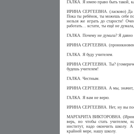
ГАЛКА. Я имею право быть такой, кака
ИРИНА СЕРГЕЕВНА. (ласково) Да к
Пока ты ребёнок, ты можешь себе п
нельзя же играть до старости! Оче
работать… кстати, ты ещё не думала
ГАЛКА. Почему не думала? Я давно
ИРИНА СЕРГЕЕВНА. (проникновенн
ГАЛКА. Я буду учителем.
ИРИНА СЕРГЕЕВНА. Ты? (гомерическ
будешь учителем!
ГАЛКА. Честным.
ИРИНА СЕРГЕЕВНА. А мы, значит, 
ГАЛКА. Я вам не верю.
ИРИНА СЕРГЕЕВНА. Нет, ну вы посм
МАРГАРИТА ВИКТОРОВНА. (Ирине Сер
верь, но чтобы стать учителем, н
институт, надо окончить школу. А
крайней мере, нашу школу.