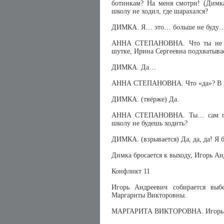
ботинкам? На меня смотри! (Димка
школу не ходил, где шарахался?
ДИМКА. Я… это… больше не буду
АННА СТЕПАНОВНА. Что ты не буд
шутке, Ирина Сергеевна подхватыва
ДИМКА. Да…
АННА СТЕПАНОВНА. Что «да»? В шк
ДИМКА. (твёрже) Да.
АННА СТЕПАНОВНА. Ты… сам пони
школу не будешь ходить?
ДИМКА. (взрывается) Да, да, да! Я 
Димка бросается к выходу, Игорь Ан
Конфликт 11
Игорь Андреевич собирается выб
Маргариты Викторовны.
МАРГАРИТА ВИКТОРОВНА. Игорь А