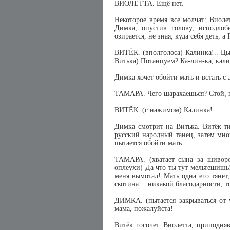
ВИОЛЕТТА. Ещё нет.
Некоторое время все молчат: Виоле
Димка, опустив голову, исподлоб
озирается, не зная, куда себя деть, 
ВИТЁК. (вполголоса) Калинка!.. Цы
Витька) Потанцуем? Ка-лин-ка, кал
Димка хочет обойти мать и встать с д
ТАМАРА. Чего шарахаешься? Стой, г
ВИТЁК. (с нажимом) Калинка!..
Димка смотрит на Витька. Витёк т
русский народный танец, затем мно
пытается обойти мать.
ТАМАРА. (хватает сына за шиворо
оплеухи) Да что ты тут мельтешишь
меня вымотал! Мать одна его тянет,
скотина… никакой благодарности, то
ДИМКА. (пытается закрываться от 
мама, пожалуйста!
Витёк гогочет. Виолетта, приподняв