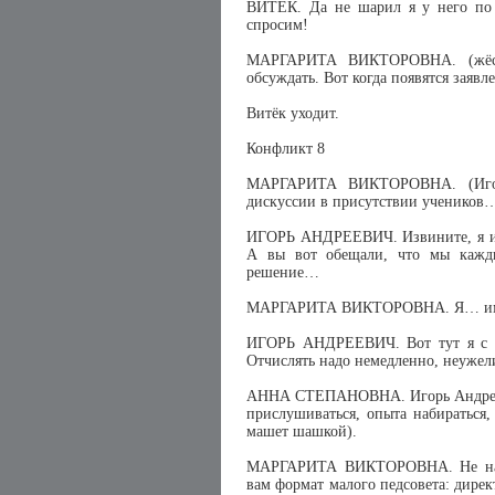
ВИТЁК. Да не шарил я у него по к
спросим!
МАРГАРИТА ВИКТОРОВНА. (жёстк
обсуждать. Вот когда появятся заявл
Витёк уходит.
Конфликт 8
МАРГАРИТА ВИКТОРОВНА. (Игорю
дискуссии в присутствии учеников
ИГОРЬ АНДРЕЕВИЧ. Извините, я и н
А вы вот обещали, что мы кажды
решение…
МАРГАРИТА ВИКТОРОВНА. Я… имела 
ИГОРЬ АНДРЕЕВИЧ. Вот тут я с ва
Отчислять надо немедленно, неужели
АННА СТЕПАНОВНА. Игорь Андрееви
прислушиваться, опыта набираться
машет шашкой).
МАРГАРИТА ВИКТОРОВНА. Не надо 
вам формат малого педсовета: дирек