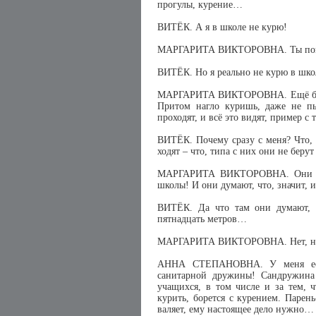
прогулы, курение…
ВИТЁК. А я в школе не курю!
МАРГАРИТА ВИКТОРОВНА. Ты помол
ВИТЁК. Но я реально не курю в шко
МАРГАРИТА ВИКТОРОВНА. Ещё бы ты
Притом нагло куришь, даже не п
проходят, и всё это видят, пример с
ВИТЁК. Почему сразу с меня? Что, 
ходят – что, типа с них они не берут
МАРГАРИТА ВИКТОРОВНА. Они зна
школы! И они думают, что, значит, 
ВИТЁК. Да что там они думают, 
пятнадцать метров…
МАРГАРИТА ВИКТОРОВНА. Нет, ну т
АННА СТЕПАНОВНА. У меня есть
санитарной дружины! Сандружина 
учащихся, в том числе и за тем, 
курить, борется с курением. Парен
валяет, ему настоящее дело нужно… т