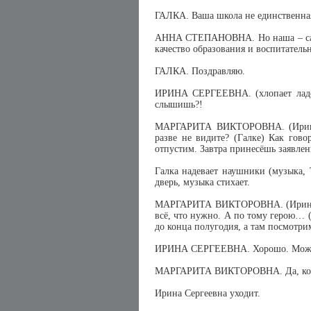
ГАЛКА. Ваша школа не единственная
АННА СТЕПАНОВНА. Но наша – самая
качество образования и воспитатель
ГАЛКА. Поздравляю.
ИРИНА СЕРГЕЕВНА. (хлопает ладоня
слышишь?!
МАРГАРИТА ВИКТОРОВНА. (Ирине С
разве не видите? (Галке) Как гово
отпустим. Завтра принесёшь заявлен
Галка надевает наушники (музыка, 
дверь, музыка стихает.
МАРГАРИТА ВИКТОРОВНА. (Ирине Се
всё, что нужно. А по тому герою… 
до конца полугодия, а там посмотр
ИРИНА СЕРГЕЕВНА. Хорошо. Мож
МАРГАРИТА ВИКТОРОВНА. Да, ко
Ирина Сергеевна уходит.