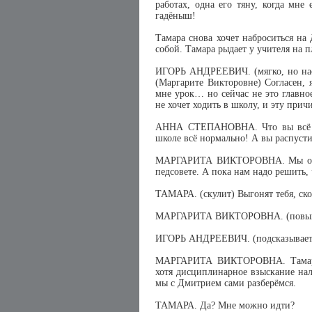
работах, одна его тяну, когда мне
гадёныш!
Тамара снова хочет наброситься на
собой. Тамара рыдает у учителя на п
ИГОРЬ АНДРЕЕВИЧ. (мягко, но наст
(Маргарите Викторовне) Согласен, 
мне урок… но сейчас не это главно
не хочет ходить в школу, и эту прич
АННА СТЕПАНОВНА. Что вы всё с 
школе всё нормально! А вы распус
МАРГАРИТА ВИКТОРОВНА. Мы обсу
педсовете. А пока нам надо решить,
ТАМАРА. (скулит) Выгонят тебя, ск
МАРГАРИТА ВИКТОРОВНА. (повышает
ИГОРЬ АНДРЕЕВИЧ. (подсказывает)
МАРГАРИТА ВИКТОРОВНА. Тамара 
хотя дисциплинарное взыскание на
мы с Дмитрием сами разберёмся.
ТАМАРА. Да? Мне можно идти?