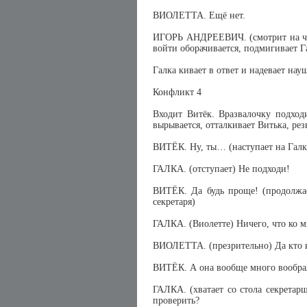
ВИОЛЕТТА. Ещё нет.
ИГОРЬ АНДРЕЕВИЧ. (смотрит на час
войти оборачивается, подмигивает Г
Галка кивает в ответ и надевает нау
Конфликт 4
Входит Витёк. Вразвалочку подход
вырывается, отталкивает Витька, рез
ВИТЁК. Ну, ты… (наступает на Галк
ГАЛКА. (отступает) Не подходи!
ВИТЁК. Да будь проще! (продолжает
секретаря)
ГАЛКА. (Виолетте) Ничего, что ко 
ВИОЛЕТТА. (презрительно) Да кто к 
ВИТЁК. А она вообще много воображ
ГАЛКА. (хватает со стола секретар
проверить?