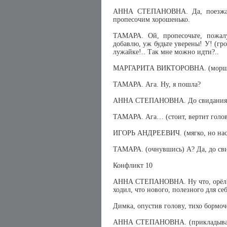
АННА СТЕПАНОВНА. Да, поезжайте
пропесочим хорошенько.
ТАМАРА. Ой, пропесочьте, пожал
добавлю, уж будьте уверены! У! (гр
лужайке!.. Так мне можно идти?..
МАРГАРИТА ВИКТОРОВНА. (морщит
ТАМАРА. Ага. Ну, я пошла?
АННА СТЕПАНОВНА. До свидания
ТАМАРА. Ага… (стоит, вертит голов
ИГОРЬ АНДРЕЕВИЧ. (мягко, но нас
ТАМАРА. (очнувшись) А? Да, до сви
Конфликт 10
АННА СТЕПАНОВНА. Ну что, орёл? Ра
ходил, что нового, полезного для се
Димка, опустив голову, тихо бормоче
АННА СТЕПАНОВНА. (прикладывает 