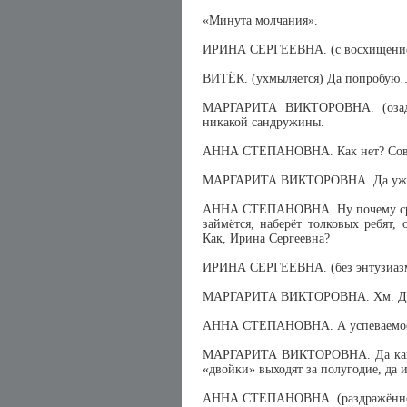
«Минута молчания».
ИРИНА СЕРГЕЕВНА. (с восхищением)
ВИТЁК. (ухмыляется) Да попробую
МАРГАРИТА ВИКТОРОВНА. (озадач
никакой сандружины.
АННА СТЕПАНОВНА. Как нет? Сов
МАРГАРИТА ВИКТОРОВНА. Да уж скол
АННА СТЕПАНОВНА. Ну почему сразу 
займётся, наберёт толковых ребят,
Как, Ирина Сергеевна?
ИРИНА СЕРГЕЕВНА. (без энтузиазм
МАРГАРИТА ВИКТОРОВНА. Хм. Допу
АННА СТЕПАНОВНА. А успеваемост
МАРГАРИТА ВИКТОРОВНА. Да как он
«двойки» выходят за полугодие, да и
АННА СТЕПАНОВНА. (раздражённо) 