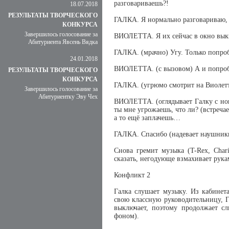
разговариваешь?!
18.07.2018
РЕЗУЛЬТАТЫ ТВОРЧЕСКОГО
ГАЛКА. Я нормально разговариваю, 
КОНКУРСА
Завершилось голосование за
ВИОЛЕТТА. Я их сейчас в окно вык
Абитуриента Явсень Вядка
ГАЛКА. (мрачно) Угу. Только попроб
24.01.2018
ВИОЛЕТТА. (с вызовом) А и попроб
РЕЗУЛЬТАТЫ ТВОРЧЕСКОГО
КОНКУРСА
ГАЛКА. (угрюмо смотрит на Виолетт
Завершилось голосование за
Абитуриентку Эву Чех
ВИОЛЕТТА. (оглядывает Галку с ног 
ты мне угрожаешь, что ли? (встреча
а то ещё заплачешь…
ГАЛКА. Спасибо (надевает наушник
Снова гремит музыка (T-Rex, Chari
сказать, негодующе взмахивает рука
Конфликт 2
Галка слушает музыку. Из кабинет
свою классную руководительницу, 
выключает, поэтому продолжает с
фоном).