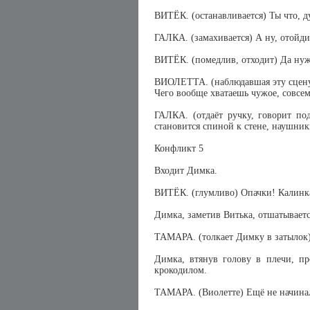
ВИТЁК. (останавливается) Ты что, 
ГАЛКА. (замахивается) А ну, отойди
ВИТЁК. (помедлив, отходит) Да ну
ВИОЛЕТТА. (наблюдавшая эту сцену 
Чего вообще хватаешь чужое, совсе
ГАЛКА. (отдаёт ручку, говорит по
становится спиной к стене, наушники
Конфликт 5
Входит Димка.
ВИТЁК. (глумливо) Опачки! Калинк
Димка, заметив Витька, отшатываетс
ТАМАРА. (толкает Димку в затылок)
Димка, втянув голову в плечи, п
крокодилом.
ТАМАРА. (Виолетте) Ещё не начина