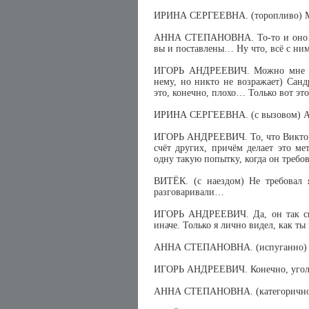
ИРИНА СЕРГЕЕВНА. (торопливо) М
АННА СТЕПАНОВНА. То-то и оно… По
вы и поставлены… Ну что, всё с ни
ИГОРЬ АНДРЕЕВИЧ. Можно мне ска
нему, но никто не возражает) Сан
это, конечно, плохо… Только вот эт
ИРИНА СЕРГЕЕВНА. (с вызовом) А
ИГОРЬ АНДРЕЕВИЧ. То, что Виктор 
счёт других, причём делает это ме
одну такую попытку, когда он треб
ВИТЁК. (с наездом) Не требовал 
разговаривали…
ИГОРЬ АНДРЕЕВИЧ. Да, он так сказ
иначе. Только я лично видел, как т
АННА СТЕПАНОВНА. (испуганно) Да
ИГОРЬ АНДРЕЕВИЧ. Конечно, угол
АННА СТЕПАНОВНА. (категорично) 