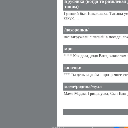
Брусника (когда-то развлекал 
таким)
Гулящий был Николашка. Татьяна ум
какую....
/похоронки/
нас загружали с песней в поезда: ло
мри
* * * Как дела, дядя Ваня, какие там
коленки
*** Ты день за днём - прозрачнее сте
маме/родина/муха
Маме Мадам, Грицацуева, Сын Ваш ум