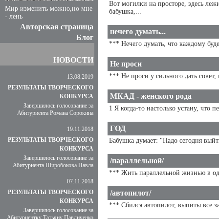
Вот могилки на просторе, здесь лежи
Мир изменить можно,но мне
бабушка,...
- лень
Авторская страница
нечего думать...
Блог
*** Нечего думать, что каждому будет
НОВОСТИ
Не проси
*** Не проси у сильного дать совет, 
13.08.2019
РЕЗУЛЬТАТЫ ТВОРЧЕСКОГО
МКАД - женского рода
КОНКУРСА
Завершилось голосование за
1 Я когда-то настолько устану, что 
Абитуриента Романа Сорокина
ГОД
19.11.2018
РЕЗУЛЬТАТЫ ТВОРЧЕСКОГО
Бабушка думает: "Надо сегодня выйт
КОНКУРСА
Завершилось голосование за
/параллельной/
Абитуриента Широбокова Павла
*** Жить параллельной жизнью в одно
07.11.2018
РЕЗУЛЬТАТЫ ТВОРЧЕСКОГО
/автопилот/
КОНКУРСА
*** Сбился автопилот, выпиты все за
Завершилось голосование за
Абитуриентку Татьяну Павличенко