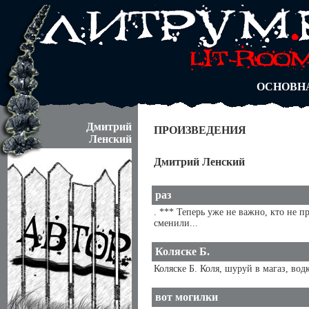
АВТОРЫ
БЛОГИ
АНОНИМ
АБИТУРА
ДУЭЛИ
ОСНОВН
Дмитрий
ПРОИЗВЕДЕНИЯ
Ленский
Дмитрий Ленский
раз
. *** Теперь уже не важно, кто не п
сменили...
Коляске Б.
Коляске Б. Коля, шуруй в магаз, вод
вот могилки