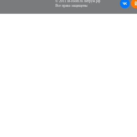
© 2011 lit-room.ru литрум.рф
Все права защищены