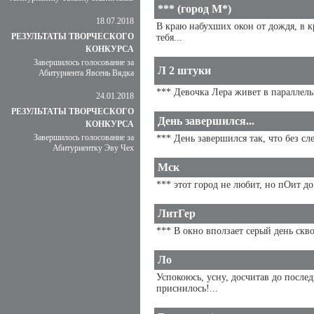
*** (город М*)
18.07.2018
В краю набухших окон от дождя, в к
РЕЗУЛЬТАТЫ ТВОРЧЕСКОГО
тебя...
КОНКУРСА
Завершилось голосование за
Л 2 штуки
Абитуриента Явсень Вядка
*** Девочка Лера живет в параллельн
24.01.2018
РЕЗУЛЬТАТЫ ТВОРЧЕСКОГО
День завершился...
КОНКУРСА
Завершилось голосование за
*** День завершился так, что без сле
Абитуриентку Эву Чех
Мск
*** этот город не любит, но пОит до 
ЛитГер
*** В окно вползает серый день скво
Ло
Успокоюсь, усну, досчитав до послед
приснилось!...