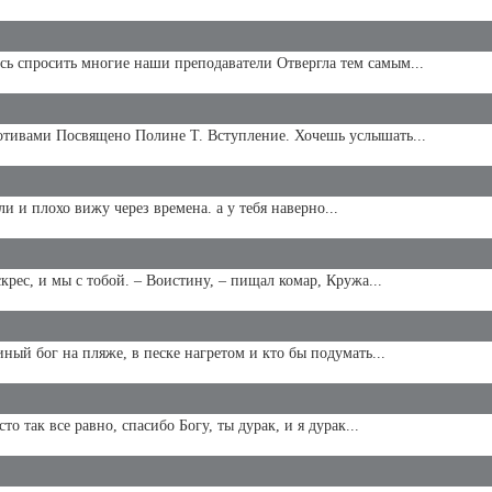
сь спросить многие наши преподаватели Отвергла тем самым...
отивами Посвящено Полине Т. Вступление. Хочешь услышать...
ли и плохо вижу через времена. а у тебя наверно...
крес, и мы с тобой. – Воистину, – пищал комар, Кружа...
ный бог на пляже, в песке нагретом и кто бы подумать...
о так все равно, спасибо Богу, ты дурак, и я дурак...