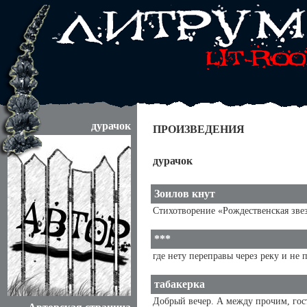
дурачок
ПРОИЗВЕДЕНИЯ
дурачок
Зоилов кнут
Стихотворение «Рождественская звез
***
где нету переправы через реку и не 
табакерка
Добрый вечер. А между прочим, гост