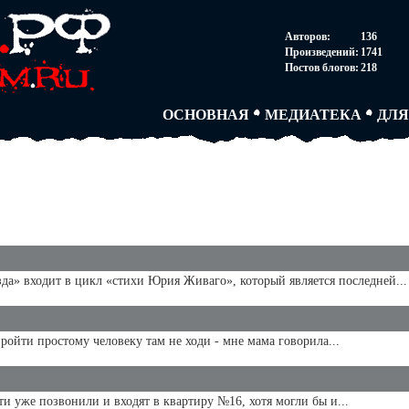
НОВОСТИ
АВТОРЫ
СОГ
Авторов:
136
ПАРТНЕРСТВО
БЛОГИ
ПОС
Произведений:
1741
ТВОРЧЕСКИЕ ГРУПП
АНОНИМКИ
АВТ
Постов блогов:
218
КНИЖНАЯ ЛАВКА
АБИТУРА
FAQ
СЛОВАРИ
ДУЭЛИ
ДУЭ
ОСНОВНАЯ
МЕДИАТЕКА
ДЛЯ
да» входит в цикл «стихи Юрия Живаго», который является последней...
пройти простому человеку там не ходи - мне мама говорила...
и уже позвонили и входят в квартиру №16, хотя могли бы и...