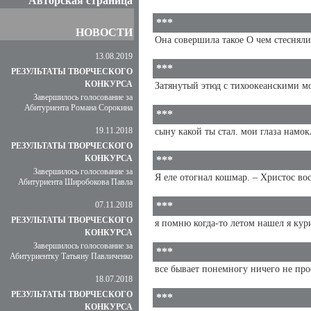
Авторская страница
***
НОВОСТИ
Она совершила такое О чем стесняли
13.08.2019
***
РЕЗУЛЬТАТЫ ТВОРЧЕСКОГО
КОНКУРСА
Затянутый этюд с тихоокеанскими м
Завершилось голосование за
Абитуриента Романа Сорокина
***
19.11.2018
сыну какой ты стал. мои глаза намок
РЕЗУЛЬТАТЫ ТВОРЧЕСКОГО
КОНКУРСА
***
Завершилось голосование за
Я еле отогнал кошмар. – Христос вос
Абитуриента Широбокова Павла
07.11.2018
***
РЕЗУЛЬТАТЫ ТВОРЧЕСКОГО
я помню когда-то летом нашел я кури
КОНКУРСА
Завершилось голосование за
***
Абитуриентку Татьяну Павличенко
все бывает понемногу ничего не прост
18.07.2018
РЕЗУЛЬТАТЫ ТВОРЧЕСКОГО
***
КОНКУРСА