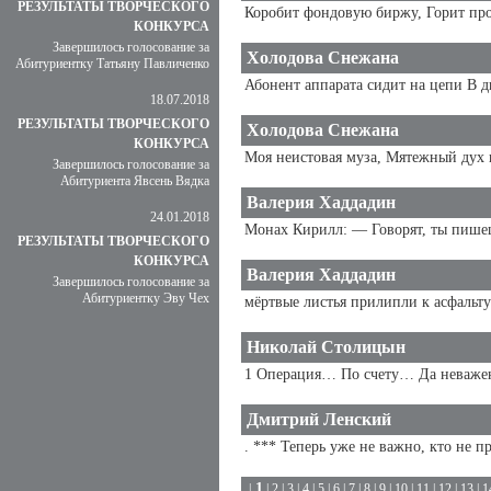
РЕЗУЛЬТАТЫ ТВОРЧЕСКОГО
Коробит фондовую биржу, Горит пром
КОНКУРСА
Завершилось голосование за
Холодова Снежана
Абитуриентку Татьяну Павличенко
Абонент аппарата сидит на цепи В д
18.07.2018
РЕЗУЛЬТАТЫ ТВОРЧЕСКОГО
Холодова Снежана
КОНКУРСА
Моя неистовая муза, Мятежный дух в
Завершилось голосование за
Абитуриента Явсень Вядка
Валерия Хаддадин
24.01.2018
Монах Кирилл: — Говорят, ты пишешь
РЕЗУЛЬТАТЫ ТВОРЧЕСКОГО
КОНКУРСА
Валерия Хаддадин
Завершилось голосование за
Абитуриентку Эву Чех
мёртвые листья прилипли к асфальту
Николай Столицын
1 Операция… По счету… Да неважен
Дмитрий Ленский
. *** Теперь уже не важно, кто не п
1
|
|
2
|
3
|
4
|
5
|
6
|
7
|
8
|
9
|
10
|
11
|
12
|
13
|
1