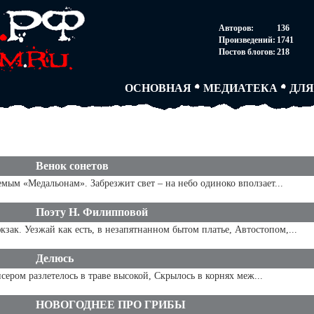
НОВОСТИ
АВТОРЫ
СОГ
Авторов:
136
ПАРТНЕРСТВО
БЛОГИ
ПОС
Произведений:
1741
ТВОРЧЕСКИЕ ГРУПП
АНОНИМКИ
АВТ
Постов блогов:
218
КНИЖНАЯ ЛАВКА
АБИТУРА
FAQ
СЛОВАРИ
ДУЭЛИ
ДУЭ
ОСНОВНАЯ
МЕДИАТЕКА
ДЛЯ
Венок сонетов
мым «Медальонам». Забрезжит свет – на небо одиноко вползает...
Поэту Н. Филипповой
зак. Уезжай как есть, в незапятнанном бытом платье, Автостопом,...
Делюсь
исером разлетелось в траве высокой, Скрылось в корнях меж...
НОВОГОДНЕЕ ПРО ГРИБЫ