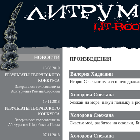
НОВОСТИ
ПРОИЗВЕДЕНИЯ
13.08.2019
Валерия Хаддадин
РЕЗУЛЬТАТЫ ТВОРЧЕСКОГО
КОНКУРСА
Игорю-Северянину и его неподражае
Завершилось голосование за
Абитуриента Романа Сорокина
Холодова Снежана
19.11.2018
Уезжай на море, пакуй панамку в рюк
РЕЗУЛЬТАТЫ ТВОРЧЕСКОГО
КОНКУРСА
Холодова Снежана
Завершилось голосование за
Счастье моё, разбитое на осколки, Б
Абитуриента Широбокова Павла
07.11.2018
Холодова Снежана