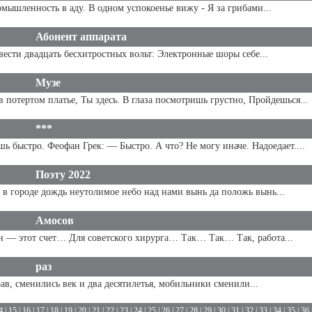
ышленность в аду. В одном успокоенье вижу - Я за грибами...
Абонент аппарата
вести двадцать бесхитростных вольт: Электронные шоры себе...
Музе
 потертом платье, Ты здесь. В глаза посмотришь грустно, Пройдешься...
***
 быстро. Феофан Грек: — Быстро. А что? Не могу иначе. Надоедает....
Поэту 2022
 в городе дождь неутолимое небо над нами вынь да положь вынь...
Амосов
 — этот счет… Для советского хирурга… Так… Так… Так, работа...
раз
рав, сменились век и два десятилетья, мобильники сменили...
4
|
15
|
16
|
17
|
18
|
19
|
20
|
21
|
22
|
23
|
24
|
25
|
26
|
27
|
28
|
29
|
30
|
31
|
32
|
33
|
34
|
35
|
36