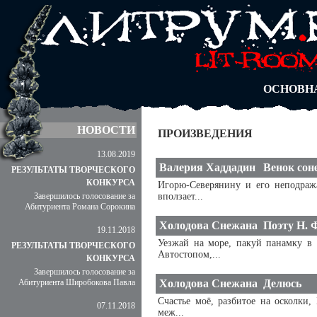
АВТОРЫ
БЛОГИ
АНОНИМ
АБИТУРА
ДУЭЛИ
ОСНОВН
НОВОСТИ
ПРОИЗВЕДЕНИЯ
13.08.2019
Валерия Хаддадин
Венок сон
РЕЗУЛЬТАТЫ ТВОРЧЕСКОГО
КОНКУРСА
Игорю-Северянину и его неподраж
Завершилось голосование за
вползает...
Абитуриента Романа Сорокина
Холодова Снежана
Поэту Н. 
19.11.2018
Уезжай на море, пакуй панамку в 
РЕЗУЛЬТАТЫ ТВОРЧЕСКОГО
Автостопом,...
КОНКУРСА
Завершилось голосование за
Абитуриента Широбокова Павла
Холодова Снежана
Делюсь
Счастье моё, разбитое на осколки,
07.11.2018
меж...