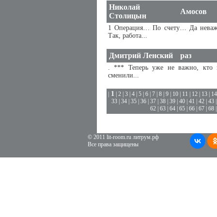
Николай
Амосов
Столицын
1 Операция… По счету… Да неваж
Так, работа...
Дмитрий Ленский
раз
. *** Теперь уже не важно, кто 
сменили...
1
|
|
2
|
3
|
4
|
5
|
6
|
7
|
8
|
9
|
10
|
11
|
12
|
13
|
14
33
|
34
|
35
|
36
|
37
|
38
|
39
|
40
|
41
|
42
|
43
62
|
63
|
64
|
65
|
66
|
67
|
68
© 2011 lit-room.ru литрум.рф
Все права защищены