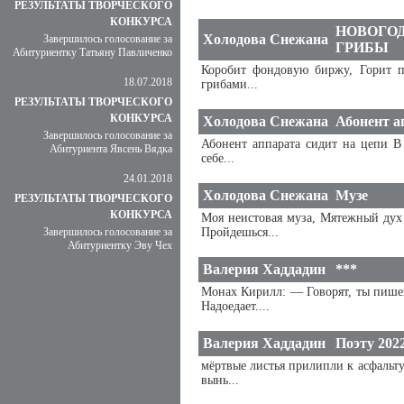
РЕЗУЛЬТАТЫ ТВОРЧЕСКОГО
КОНКУРСА
НОВОГОД
Холодова Снежана
Завершилось голосование за
ГРИБЫ
Абитуриентку Татьяну Павличенко
Коробит фондовую биржу, Горит п
18.07.2018
грибами...
РЕЗУЛЬТАТЫ ТВОРЧЕСКОГО
КОНКУРСА
Холодова Снежана
Абонент а
Завершилось голосование за
Абонент аппарата сидит на цепи В
Абитуриента Явсень Вядка
себе...
24.01.2018
Холодова Снежана
Музе
РЕЗУЛЬТАТЫ ТВОРЧЕСКОГО
КОНКУРСА
Моя неистовая муза, Мятежный дух 
Завершилось голосование за
Пройдешься...
Абитуриентку Эву Чех
Валерия Хаддадин
***
Монах Кирилл: — Говорят, ты пишеш
Надоедает....
Валерия Хаддадин
Поэту 202
мёртвые листья прилипли к асфальт
вынь...