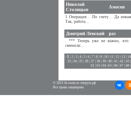
Николай
Амосов
Столицын
1 Операция… По счету… Да неваж
Так, работа...
Дмитрий Ленский
раз
. *** Теперь уже не важно, кто 
сменили...
1
|
|
2
|
3
|
4
|
5
|
6
|
7
|
8
|
9
|
10
|
11
|
12
|
13
|
14
33
|
34
|
35
|
36
|
37
|
38
|
39
|
40
|
41
|
42
|
43
62
|
63
|
64
|
65
|
66
|
67
|
68
© 2011 lit-room.ru литрум.рф
Все права защищены