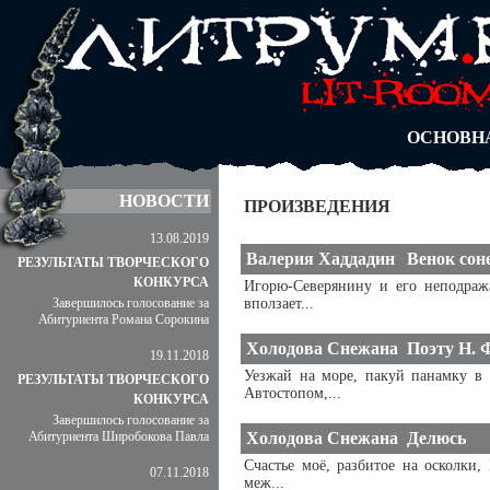
АВТОРЫ
БЛОГИ
АНОНИМ
АБИТУРА
ДУЭЛИ
ОСНОВН
НОВОСТИ
ПРОИЗВЕДЕНИЯ
13.08.2019
Валерия Хаддадин
Венок сон
РЕЗУЛЬТАТЫ ТВОРЧЕСКОГО
КОНКУРСА
Игорю-Северянину и его неподраж
Завершилось голосование за
вползает...
Абитуриента Романа Сорокина
Холодова Снежана
Поэту Н. 
19.11.2018
Уезжай на море, пакуй панамку в 
РЕЗУЛЬТАТЫ ТВОРЧЕСКОГО
Автостопом,...
КОНКУРСА
Завершилось голосование за
Абитуриента Широбокова Павла
Холодова Снежана
Делюсь
Счастье моё, разбитое на осколки,
07.11.2018
меж...