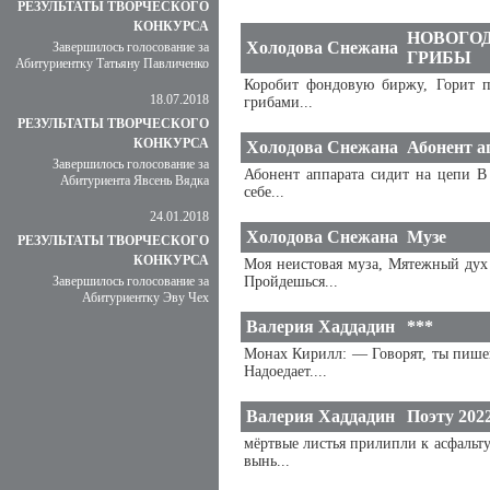
РЕЗУЛЬТАТЫ ТВОРЧЕСКОГО
КОНКУРСА
НОВОГОД
Холодова Снежана
Завершилось голосование за
ГРИБЫ
Абитуриентку Татьяну Павличенко
Коробит фондовую биржу, Горит п
18.07.2018
грибами...
РЕЗУЛЬТАТЫ ТВОРЧЕСКОГО
КОНКУРСА
Холодова Снежана
Абонент а
Завершилось голосование за
Абонент аппарата сидит на цепи В
Абитуриента Явсень Вядка
себе...
24.01.2018
Холодова Снежана
Музе
РЕЗУЛЬТАТЫ ТВОРЧЕСКОГО
КОНКУРСА
Моя неистовая муза, Мятежный дух 
Завершилось голосование за
Пройдешься...
Абитуриентку Эву Чех
Валерия Хаддадин
***
Монах Кирилл: — Говорят, ты пишеш
Надоедает....
Валерия Хаддадин
Поэту 202
мёртвые листья прилипли к асфальт
вынь...